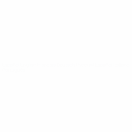
Noticias
Sobre
PÁGINAS
WEB DE LA
UEFA
UEFA.com
Fundación de la
UEFA
ELEGIR IDIOMA
Español
English
Français
Deutsch
Русский
Español
Italiano
Português
Privacidad
Términos y condiciones
Política de cookies
Ajustes de privacidad