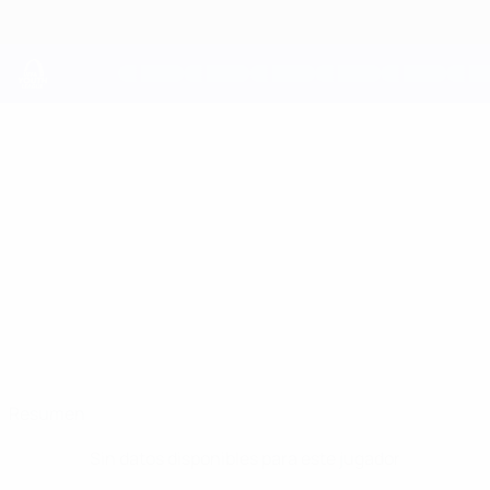
Saltar
al
contenido
principal
UEFA Youth League
RENS
Rens Boon Datos
BOON
PSV
Resumen
Sin datos disponibles para este jugador