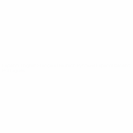
Noticias
Sobre
PÁGINAS
WEB DE LA
UEFA
UEFA.com
Fundación de la
UEFA
ELEGIR IDIOMA
Español
English
Français
Deutsch
Русский
Español
Italiano
Português
Privacidad
Términos y condiciones
Política de cookies
Ajustes de privacidad