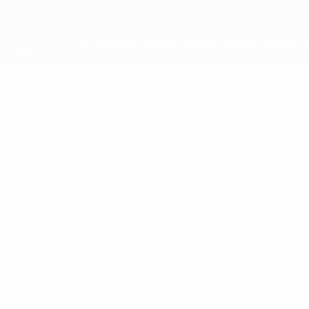
Saltar
al
contenido
principal
UEFA Youth League
BOET
Boet Mulders Datos
MULDERS
PSV
Resumen
Sin datos disponibles para este jugador