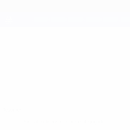
Saltar
al
contenido
principal
UEFA Youth League
ALFONS
Alfons Borèn Datos
BORÈN
Göteborg
Resumen
Sin datos disponibles para este jugador