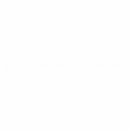
Noticias
Sobre
PÁGINAS
WEB DE LA
UEFA
UEFA.com
Fundación de la
UEFA
ELEGIR IDIOMA
Español
English
Français
Deutsch
Русский
Español
Italiano
Português
Privacidad
Términos y condiciones
Política de cookies
Ajustes de privacidad