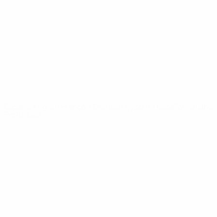
Noticias
Sobre
PÁGINAS
WEB DE LA
UEFA
UEFA.com
Fundación de la
UEFA
ELEGIR IDIOMA
Español
English
Français
Deutsch
Русский
Español
Italiano
Português
Privacidad
Términos y condiciones
Política de cookies
Ajustes de privacidad