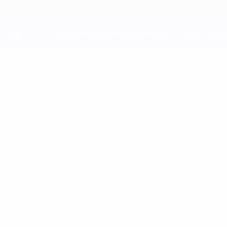
Saltar
al
contenido
principal
UEFA Youth League
PIERGIORGIO
Piergiorgio Bonanno Datos
BONANNO
Fiorentina
Resumen
Sin datos disponibles para este jugador