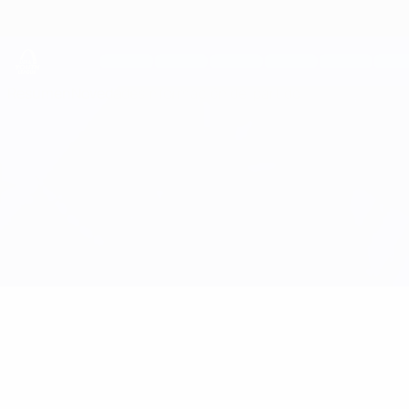
Saltar
al
contenido
principal
UEFA Youth League
Resumen
Novedades
Información del partido
Sporting CP vs Monaco