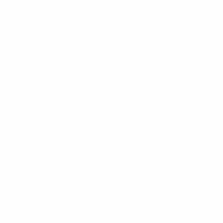
© 1998-2026 UEFA. All rights reserved.
Última actualización: martes, 17 de septiembre de 2013
UEFA Youth League
Vídeos
Historia
Noticias
Sobre
PÁGINAS
WEB DE LA
UEFA
UEFA.com
Fundación de la
UEFA
Privacidad
Términos y condiciones