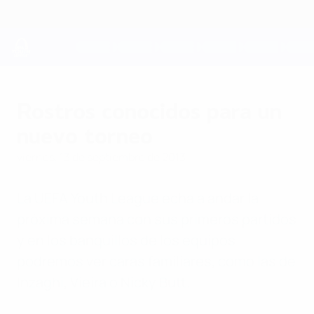
Saltar
al
contenido
principal
UEFA Youth League
Rostros conocidos para un
nuevo torneo
viernes, 13 de septiembre de 2013
La UEFA Youth League echa a andar la
próxima semana con sus primeros partidos
y en los banquillos de los equipos
podremos ver caras familiares, como las de
Inzaghi, Vieira o Nicky Butt.