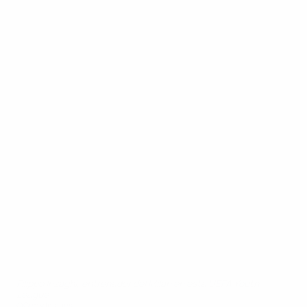
Filippo Inzaghi, entrenador del Milan en esta UEFA Youth
League
©Getty Images