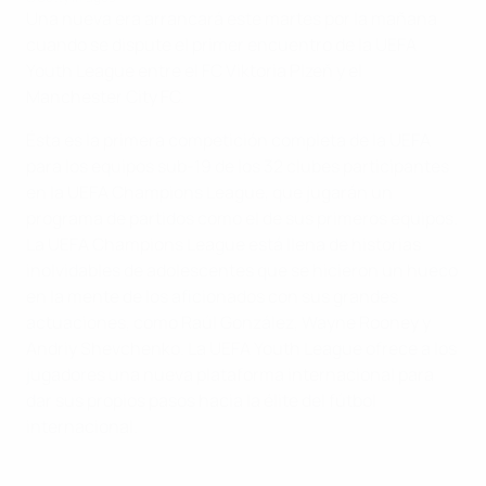
Una nueva era arrancará este martes por la mañana
cuando se dispute el primer encuentro de la UEFA
Youth League entre el FC Viktoria Plzeň y el
Manchester City FC.
Ésta es la primera competición completa de la UEFA
para los equipos sub-19 de los 32 clubes participantes
en la UEFA Champions League, que jugarán un
programa de partidos como el de sus primeros equipos.
La UEFA Champions League está llena de historias
inolvidables de adolescentes que se hicieron un hueco
en la mente de los aficionados con sus grandes
actuaciones, como Raúl González, Wayne Rooney y
Andriy Shevchenko. La UEFA Youth League ofrece a los
jugadores una nueva plataforma internacional para
dar sus propios pasos hacia la élite del fútbol
internacional.