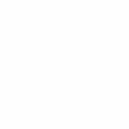
Araújo, sumado a los tantos de Neto y su tocayo Tomás
l para un jugador que sólo volvió a ser convocado tras las
arte de los aficionados portugueses presentes en el
er equipo. Era la primera vez desde la Copa de Europa de