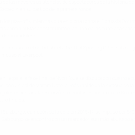
s de las mayores asistencias de espectadores de la historia d
Szczecin en su partido de la primera ronda.
 en los play-offs, mientras que en dicha ronda el Borussia Dort
is contra el Manchester United, en una de las cuatro tandas de
 derbi madrileño.
y se impuso en el derbi lisboeta (4-0) al Sporting CP. El Salzbu
impuso al Liverpool.
o en llegar a la fase final de Nyon (que se disputa con cuatro 
con un gol de Martim Neto, el más rápido de la historia de la fa
 goles espectaculares forzó los penaltis. El sustituto de Soar
tro finales.
alzburgo, campeón de la edición 2016/17, se impuso por 5-0 al 
o el Salzburgo se encontró con un marcador aún más abultado en 