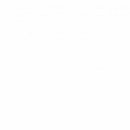
Neto puso en marcha el partido al batir su récord de tres 
Araújo (había jugado en la final perdida en 2020 ante el Mad
semifinales.
Con Cher Ndour y Luis Semedo también como autores de los 
estadio Colovray, que lo vieron en directo junto a Luís Fig
1961/62 que el Benfica ganaba un título de fútbol de la UEF
© 1998-2026 UEFA. All rights reserved.
Última actualización: viernes, 27 de m
UEFA Youth League
Vídeos
Noticias