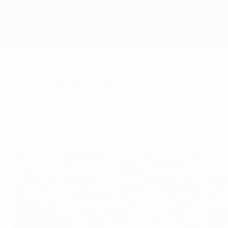
Saltar
al
contenido
principal
UEFA Youth League
Al fin el Benfica gana la UE
viernes, 27 de mayo de 2022
Después de llegar a tres de las siete primeras 