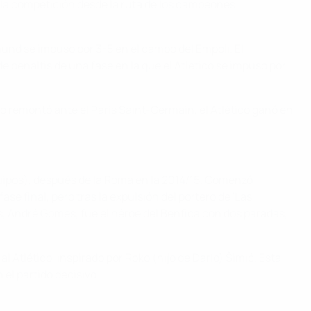
e la competición desde la ruta de los campeones
mund se impuso por 3-5 en el campo del Empoli. El
 penaltis de una fase en la que el Atlético se impuso por
rgo remontó ante el París Saint-Germain, el Atlético ganó en
equipos), después de la Roma en la 2014/15. Comenzó
se final, pero tras la expulsión del portero de 'Las
es, André Gomes, fue el héroe del Benfica con dos paradas,
Atlético, inspirado por Roko (hijo de Darío) Šimić. Esta
el partido decisivo.