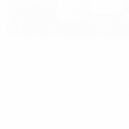
El Benfica con el título en 2022
SPORTSFILE
El Benfica había sido el equipo del casi en la UEFA Youth Le
Pero cuando la competición regresó tras un año de ausencia
espectaculares en la fase final de Nyon.
Las primeras rondas del torneo tuvieron su cuota de emoció
Germain como el Sporting CP remontaron dos goles de desve
grupos cada temporada.
Salzburgo - Benfica 0-6