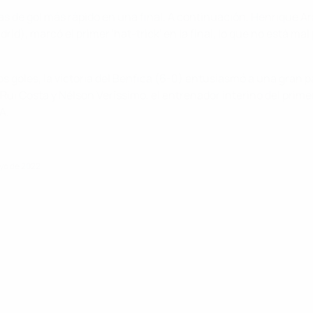
días de gol más rápido en una final. A continuación, Henrique 
rid), marcó el primer 'hat-trick' en la final, lo que no está ma
goles, la victoria del Benfica (6-0) entusiasmó a una gran p
o, Rui Costa y Nélson Veríssimo, el entrenador interino del prim
A.
ayo de 2022
Historia
Sobre