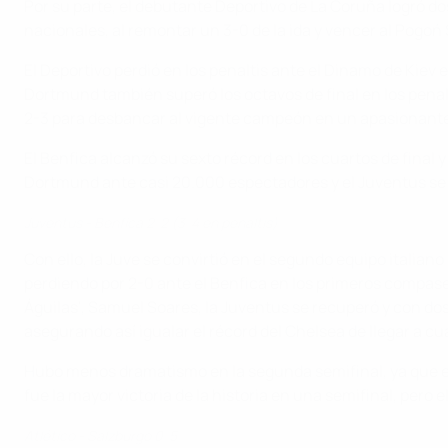
Por su parte, el debutante Deportivo de La Coruña logró do
nacionales, al remontar un 3-0 de la ida y vencer al Pogoń 
El Deportivo perdió en los penaltis ante el Dinamo de Kiev
Dortmund también superó los octavos de final en los penalt
2-3 para desbancar al vigente campeón en un apasionante
El Benfica alcanzó su sexto récord en los cuartos de final 
Dortmund ante casi 20.000 espectadores y el Juventus se 
Juventus - Benfica 2-2 (3-4 en penaltis)
Con ello, la Juve se convirtió en el segundo equipo italian
perdiendo por 2-0 ante el Benfica en los primeros compases, 
Águilas', Samuel Soares, la Juventus se recuperó y con dos
asegurando así igualar el récord del Chelsea de llegar a cua
Hubo menos dramatismo en la segunda semifinal, ya que el S
fue la mayor victoria de la historia en una semifinal, per
Atlético - Salzburgo 0-5