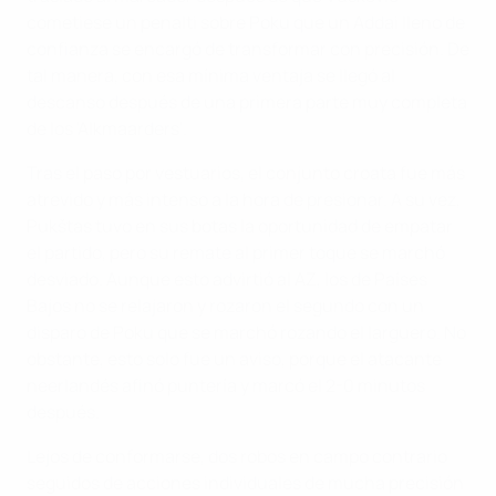
cometiese un penalti sobre Poku que un Addai lleno de
confianza se encargó de transformar con precisión. De
tal manera, con esa mínima ventaja se llegó al
descanso después de una primera parte muy completa
de los 'Alkmaarders'.
Tras el paso por vestuarios, el conjunto croata fue más
atrevido y más intenso a la hora de presionar. A su vez,
Pukštas tuvo en sus botas la oportunidad de empatar
el partido, pero su remate al primer toque se marchó
desviado. Aunque esto advirtió al AZ, los de Países
Bajos no se relajaron y rozaron el segundo con un
disparo de Poku que se marchó rozando el larguero. No
obstante, esto solo fue un aviso, porque el atacante
neerlandés afinó puntería y marcó el 2-0 minutos
después.
Lejos de conformarse, dos robos en campo contrario
seguidos de acciones individuales de mucha precisión