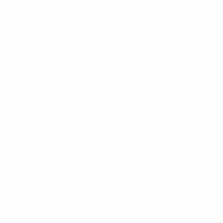
significaron el 3-0 y 4-0 respectivamente, obra de
Ernest Poku y Mexx Meerdink. Además, el '9' del equipo
de Países Bajos aprovechó una precisa asistencia de
Smit para poner la "manita" con un remate cruzado.
Con estos tres últimos tantos, el AZ sentenciaba un
duelo en el que fue superior desde el principio para
coronarse campeón de la UEFA Youth League 2022/23.