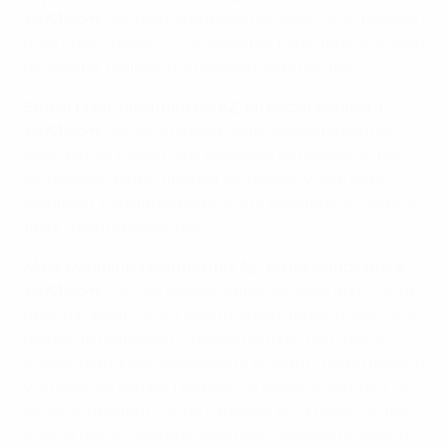
UEFA.com
: "No hay nada mejor que esto. Es mi primera
gran final, y ganar 5-0 es increíble. Estoy muy orgulloso
del equipo, realmente lo hemos hecho juntos".
Ernest Poku, delantero del AZ, en declaraciones a
UEFA.com
: "No sé si mucha gente esperaba esto al
principio del torneo. Nos tachaban de modestos, pero
luchamos hasta el final por los demás, y este es el
resultado. Esta tarde parecía que teníamos el viento a
favor. Todo ha salido bien".
Mexx Meerdink, delantero del AZ, en declaraciones a
UEFA.com
: "Es casi indescriptible. Vinimos aquí con un
único propósito, y era llevarnos este título a casa. Es un
momento fantástico. Cuando marqué, corrí hacia
nuestro banquillo, señalando a nuestro cuerpo técnico
y al resto del equipo. Después de ganar al Sporting, se
hicieron una foto con mi camiseta en la mano. Se me
puso la piel de gallina cuando la vi. Siempre he hecho