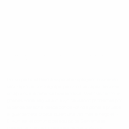
Jayden Addai abrió el marcador transformando el penalti
UEFA via Getty Images
Por su parte, el Hajduk esperaba replegado buscando
salir rápido al contragolpe, pero no fue capaz de poner
en apuros a la defensa neerlandesa. Mientras tanto, el
ghanés Addai seguía a lo suyo causando problemas por
la banda derecha, desde donde volvió a poner a prueba
al guardameta croata, quien una vez más le negó el 1-
0. Aun así, el dominio del equipo de Sierksma se
trasladó al marcador después de que Vušković