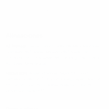
Mexx Meerdink y Wouter, del AZ Alkmaar, celebran el triunfo
de su equipo en el vestuario
UEFA via Sportsfile
Alineaciones
AZ Alkmaar
: Owusu-Oduro; Goes, Beukers, Mastoras
(van Aken 84'); Addai (Kerssens 84'), Kwakman,
Schouten, Smit (Kalisvaart 88'), de Jong; Poku (Gerold
84'), Daal (Meerdink 46')
Hajduk Split
: Buljan; Đolonga (Nazor 63'), Jurić-
Petrašilo, Vušković, Š. Hrgović; Kavelj, Capan (Arković
68'); Vrcić (Duić 78'), Pukštas, Brajković (Reić 78');
Antunović (Skoko 63')