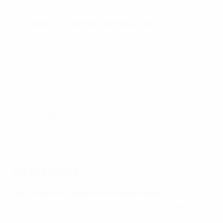
victoria final. Magnífico.
Elvir Islamović, reportero del Hajduk Split
El sueño del Hajduk de levantar el trofeo termina de
forma dolorosa contra un dominante AZ, pero no
tienen porque estar tristes, ya que han logrado
grandes cosas en la UEFA Youth League esta
temporada. Ha sido un éxito histórico para el club y
para el fútbol croata, y serán tratados como héroes
cuando regresen a Split.
Mira al AZ Alkmaar levantar el trofeo de la UEFA Youth League
Reacciones
Roko Brajković, delantero del Hajduk Split
: "Hoy no ha
ido bien. El AZ fue mejor equipo en todos los aspectos
del juego. Sólo puedo felicitarles por una gran