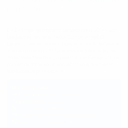
minutos finales.
AZ Alkmaar - Hajduk Split 5-0
El AZ Alkmaar se proclamó campeón de la UEFA Youth
League tras vencer al Hajduk Split en la final. El
conjunto neerlandés se impuso en el Stade de Genève
al equipo croata por 5-0 gracias a los goles de Jayden
Addai, Mexx Meerdink y Ernest Poku, estos dos últimos
por partida doble, en un encuentro en el que fueron
superiores de principio a fin.
Momentos clave
45'
Addai adelantó de penalti al AZ
70'
Poku dobló la ventaja
76'
Poku logró su 'doblete' particular
79'
El suplente Meerdink marcó el cuarto
87'
Meerdink consiguió la 'manita'