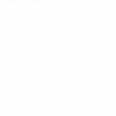
Datos clave
El AZ Alkmaar se convierte en el primer equipo
neerlandés en proclamarse campeón de la UEFA
Youth League.
El equipo de Países Bajos termina invicto en esta
edición (siete victorias y dos empates).
El Hajduk Split fue el primer club croata en jugar la
final de una competición de la UEFA.
Esta fue la primera final entre dos equipos de la ruta
de campeones nacionales (aunque dos clubes
habían llegado anteriormente a la final por ese
camino, el Salzburgo, ganador en 2017, y el Chelsea,
subcampeón en 2019).
Con sus respectivos 'dobletes' en la final, Mexx
Meerdink termina esta edición con nueve goles,
mientras que Ernest Poku acaba con ocho tantos.