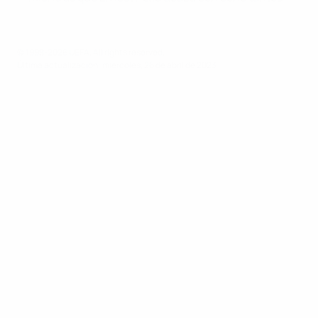
© 1998-2026 UEFA. All rights reserved.
Última actualización: miércoles, 26 de abril de 2023
UEFA Youth League
Vídeos
Historia
Noticias
Sobre
PÁGINAS
WEB DE LA
UEFA
UEFA.com
Fundación de la
UEFA