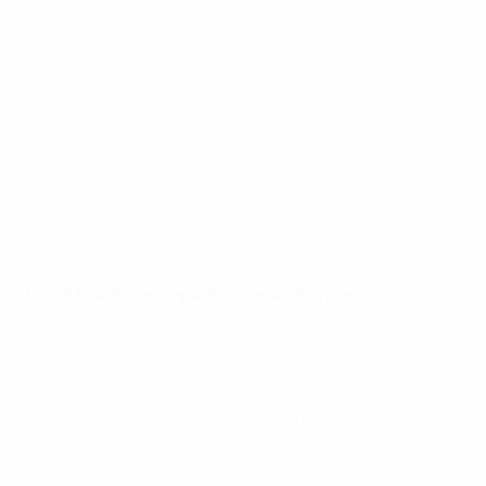
La plantilla del AZ Alkmaar festeja el triunfo en la final
UEFA via Getty Images
Así lo vivimos: AZ Alkmaar - Hajduk Split 5-0
Derek Brookman, reportero del AZ Alkmaar
Una actuación impecable de principio a fin. El AZ
dominó en todas las facetas del juego, y la única crítica
que se le puede hacer es no haber tenido más ventaja
al descanso. Sin embargo, en la segunda parte
sentenciaron con cuatro goles excelentes. Un torneo
sobresaliente culminado con una contundente