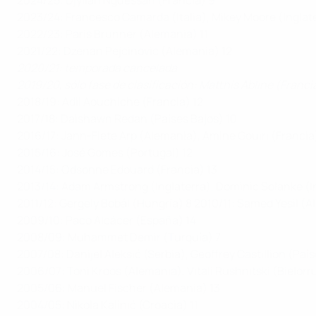
2024/25: Djylian Nguessan (Francia) 9
2023/24: Francesco Camarda (Italia), Mikey Moore (Inglate
2022/23: Paris Brunner (Alemania) 11
2021/22: Dzenan Pejcinovic (Alemania) 12
2020/21: temporada cancelada
2019/20, sólo fase de clasificación: Matthis Abline (Fran
2018/19: Adil Aouchiche (Francia) 12
2017/18: Daishawn Redan (Países Bajos) 10
2016/17: Jann-Fiete Arp (Alemania), Amine Gouiri (Francia
2015/16: José Gomes (Portugal) 12
2014/15: Odsonne Edouard (Francia) 13
2013/14: Adam Armstrong (Inglaterra), Dominic Solanke (I
2011/12: Gergely Bobál (Hungría) 8 2010/11: Samed Yesil (A
2009/10: Paco Alcácer (España) 14
2008/09: Muhammet Demir (Turquía) 7
2007/08: Danijel Aleksić (Serbia), Geoffrey Castillion (Paí
2006/07: Toni Kroos (Alemania), Vitali Rushnitski (Bielorru
2005/06: Manuel Fischer (Alemania) 13
2004/05: Nikola Kalinić (Croacia) 11