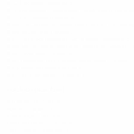
2012: Max Meyer (Alemania) 3
2011: Kyle Ebecilio (Países Bajos), Hallam Hope (Inglaterr
2010: Paco Alcácer (España) 6
2009: Luc Castaignos (Países Bajos), Lennart Thy (Alema
2008: Yannis Tafer (Francia) 4
2007: Toni Kroos (Alemania), Victor Moses (Inglaterra) 3
2006: Manuel Fischer (Alemania), Bojan Krkić (España), 
2005: Tevfik Köse (Turquía) 6
2004: Hatem Ben Arfa (Francia), Bruno Gama (Portugal), 
2003: David Rodríguez (España) 6
2002: Jonathan Soriano (España) 7
Histórico (fase final)
Adil Aouchiche (Francia) 9
Abel Ruiz (España) 8
Amine Gouiri (Francia) 8
Odsonne Edouard (Francia) 8
Jann-Fiete Arp (Alemania) 7