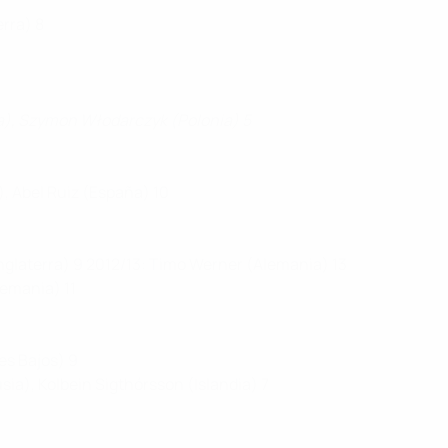
rra) 8
cia), Szymon Włodarczyk (Polonia) 5
), Abel Ruiz (España) 10
nglaterra) 9 2012/13: Timo Werner (Alemania) 13
lemania) 11
ses Bajos) 9
sia), Kolbein Sigthórsson (Islandia) 7