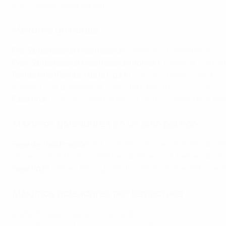
2002: Suiza (Dinamarca)
Mayores goleadas
Pre-2002 fase de clasificación
: Chequia - Luxemburgo 7-0,
Post-2002 fase de clasificación/Ronda 1
: Chequia - Gibral
Ronda élite/Ronda 2 de la Liga A
: Francia - Bielorrusia 9-0
Ronda 2 Liga B: Rumanía - Liechtenstein 10-0, 2024/25
Fase final
: Francia - Islas Feroe 7-0, 2016/17; República de
Máximos goleadores en un sólo partido
Fase de clasificación:
Nikola Kalinić (Croacia) 5 ante Ando
Lituania, 2010/11; Timo Werner (Alemania) 5 frente a Andor
Fase final:
Morten Rasmussen (Dinamarca) 5 ante Finland
Máximos goleadores por temporada
2025/26: Jakov Dedić (Croacia) 8