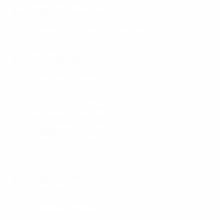
2022: Francia (Israel)
2020 y 2021: sin fase final
2019: Países Bajos (República de Irlanda)
2018: Países Bajos (Inglaterra)
2017: España (Croacia)
2016: Portugal (Azerbaiyán)
2015: Francia (Bulgaria)
2014: Inglaterra (Malta)
2013: Rusia (Eslovaquia)
2012: Países Bajos (Eslovenia)
2011: Países Bajos (Serbia)
2010: Inglaterra (Liechtenstein)
2009: Alemania (Alemania)
2008: España (Turquía)
2007: España (Bélgica)
2006: Rusia (Luxemburgo)
2005: Turquía (Italia)
2004: Francia (Francia)
2003: Portugal (Portugal)