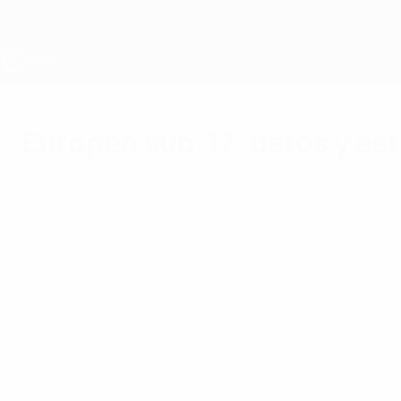
Saltar
al
contenido
principal
Europeo sub-17 de la UEFA
Europeo sub-17: datos y est
domingo, 7 de junio de 2026
Récords, estadísticas y datos de las edicion