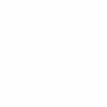
a), Tonny Trindade de Vilhena (Países Bajos), Samed Yesil (Ale
nia) 3
Tomáš Necid (Chequia) 5
Shane Paul (Inglaterra), Marc Pedraza (España) 3