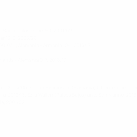
 Suiza - Islas Feroe 7-0, 2001/02
tar 13-0, 2025/26
, 2010/11; Alemania - Armenia 10-1, 2016/17
 Irlanda - Alemania 0-7, 2016/17
rra, 2004/05; Fabian Himcinschi (Rumanía) 5 frente a Liechten
ra, 2012/13; Ezra Walian (Países Bajos) ante San Marino, 2013/
ia, 2001/02