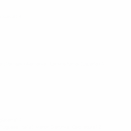
oslavia) 8
bert Ramsak (Alemania), Lamine Yamal (España) 4
laterra) 4
Pugliese (Italia), Martin Slaninka (Eslovaquia) 2