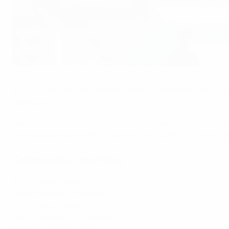
Adil Aouchiche consigue un récord en la fase final de 2019
©Sportsfile
Echa un vistazo a las estadísticas más destacadas a nivel
goleadas.
Récords aplicables únicamente al Campeonato de Europa Su
teniendo previamente ocho entre 2003 y 2014 y 16 en las 
Campeones (anfitrión)
2026: Italia (Estonia)
2025: Portugal (Albania)
2024: Italia (Chipre)
2023: Alemania (Budapest)