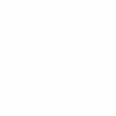
2003/04: Fausto Lourenço (Portugal) 8
2002/03: David Rodríguez (España) 9
2001/02: Collins John (Países Bajos), Simon Vukčević (Yug
Máximos goleadores en la fase final
2025/26: Jakov Dedić (Croacia) 3
2025: Samuele Inacio (Italia) 5
2024: Rodrigo Mora (Portugal) 5
2023: Paris Brunner (Alemania), Marc Guiu (España), Ro
2022: Jovan Milošević (Serbia) 5
2020 y 2021: sin torneo
2019: Adil Aouchiche (Francia) 9
2018: Edoardo Vergani (Italia), Yorbe Vertessen (Bélgica) 4
2017: Amine Gouiri (Francia) 8
2016: José Gomes (Portugal) 7
2015: Odsonne Edouard (Francia) 8
2014: Jari Schuurman (Países Bajos), Dominic Solanke (Ing
2013: Elio Capradossi (Italia), Robin Kamber (Suiza), Mario 