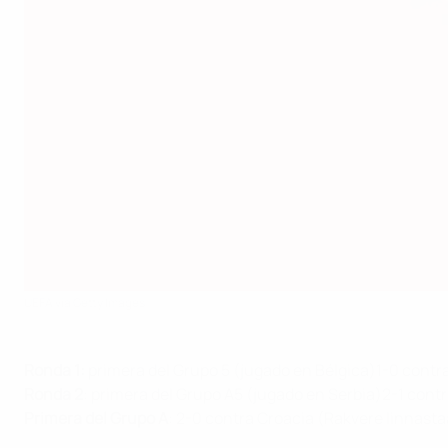
UEFA via Getty Images
Ronda 1
:
primera del Grupo 5 (jugado en Bélgica)1-0 contr
Ronda 2
: primera del Grupo A5 (jugado en Serbia)2-1 contr
Primera del Grupo A
: 2-0 contra Croacia (Rakvere linnasta