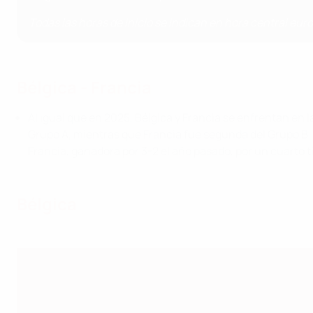
Todas las horas de inicio se indican en hora central eur
Bélgica - Francia
Al igual que en 2025, Bélgica y Francia se enfrentan en 
Grupo A, mientras que Francia fue segunda del Grupo B.
Francia, ganadora por 3-2 el año pasado, por un cuarto t
Bélgica