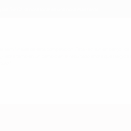
opea (HEC); la hora local es una hora más tarde.
las semifinales de esta competición. Esta vez, sin embargo, lo
 ¿Habrá también un cambio en el resultado ahora que Bélgica 
ítulo?