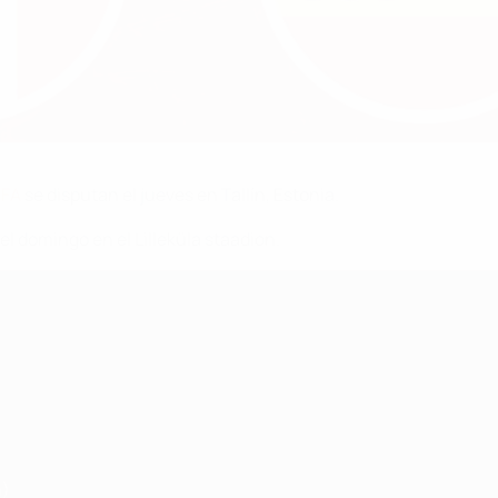
EFA
se disputan el jueves en Tallín, Estonia.
el domingo en el Lilleküla staadion.
n)