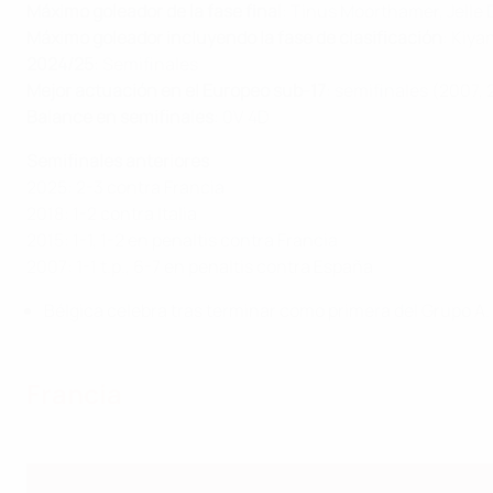
Máximo goleador de la fase final
: Tinus Moorthamer, Jelle 
Máximo goleador incluyendo la fase de clasificación
: Kiya
2024/25
:
Semifinales
Mejor actuación en el Europeo sub-17
: semifinales (2007, 
Balance en semifinales
: 0V 4D
Semifinales anteriores
2025: 2-3 contra Francia
2018: 1-2 contra Italia
2015: 1-1, 1-2 en penaltis contra Francia
2007: 1-1 t.p., 6-7 en penaltis contra España
Bélgica celebra tras terminar como primera del Grupo A.
Francia