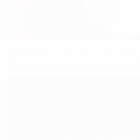
Belgium will play France and Italy will play Spain
UEFA
Las semifinales del
Campeonato de Europa Sub-17 de la U
Presentamos a los aspirantes que buscan llegar a la final d
Partidos de la fase eliminatorias
Semifinales: jueves 4 de juni
Bélgica - Francia
(13:30, Kadrioru staadion)
Italia - Esapaña
(19:00, Lilleküla staadion)
Final: domingo 7 de junio
Bélgica/Francia - Italia/España (19:00, Lilleküla staadio