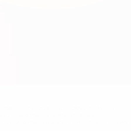
a Moldavia, 6-0 contra Bielorrusia, 2-0 contra Noruega
a Suiza, 4-3 contra Serbia, 1-0 contra Chipre
adion), 0-1 contra España (Rakvere linnastaadion), 1-0 contra 