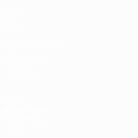
Partidos
Sorteos
Vídeos
Equipos
PÁGINAS WEB DE LA UEFA
UEFA.com
Fundación de la UEFA
ELEGIR IDIOMA
Español
English
Français
Deutsch
Русский
Español
Italiano
Privacidad
Términos y condiciones
Política de cookies
Ajustes de privacidad