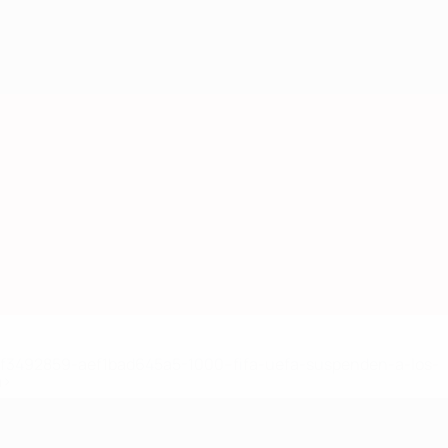
8df3492859-aef1bad645a5-1000--fifa-uefa-suspenden-a-los-
a>