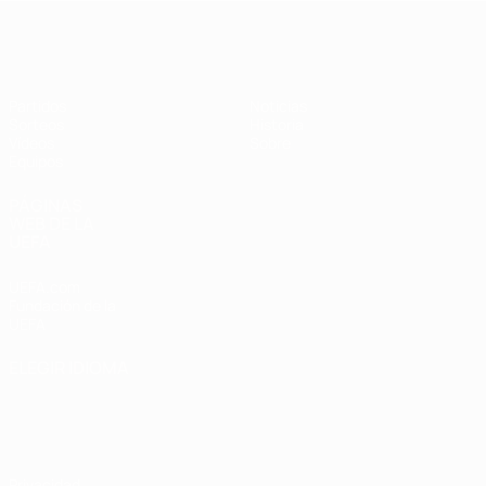
Europeo sub-17 de la UEFA
Partidos
Noticias
Sorteos
Historia
Vídeos
Sobre
Equipos
PÁGINAS
WEB DE LA
UEFA
UEFA.com
Fundación de la
UEFA
ELEGIR IDIOMA
Español
English
Français
Deutsch
Русский
Español
Italiano
Português
Privacidad