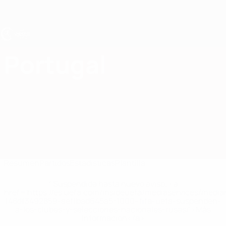
Saltar
al
contenido
principal
Europeo sub-17 de la UEFA
Portugal
Portugal Europeo sub-17 de la UEFA 2027
Resumen
Partidos
Estadísticas
Plantilla
* Suspendida hasta nuevo aviso. <a
href='https://es.uefa.com/insideuefa/mediaservices/medi
148df3492859-aef1bad645a5-1000--fifa-uefa-suspenden-
a-los-clubes-y-selecciones-nacionales-rusas/'>Más
información</a>