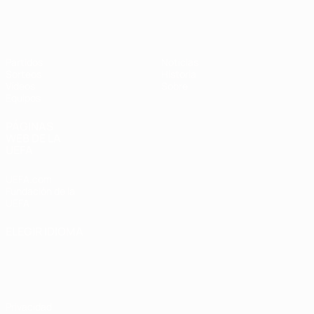
Europeo sub-17 de la UEFA
Partidos
Noticias
Sorteos
Historia
Vídeos
Sobre
Equipos
PÁGINAS
WEB DE LA
UEFA
UEFA.com
Fundación de la
UEFA
ELEGIR IDIOMA
Español
English
Français
Deutsch
Русский
Español
Italiano
Português
Privacidad