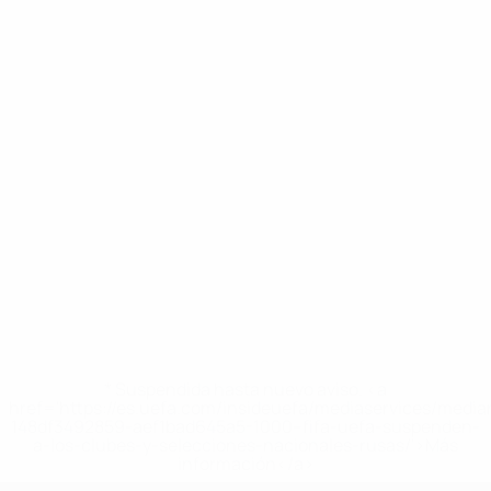
* Suspendida hasta nuevo aviso. <a
href='https://es.uefa.com/insideuefa/mediaservices/medi
148df3492859-aef1bad645a5-1000--fifa-uefa-suspenden-
a-los-clubes-y-selecciones-nacionales-rusas/'>Más
información</a>