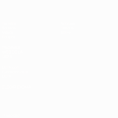
Europeo sub-17 de la UEFA
Partidos
Noticias
Sorteos
Historia
Vídeos
Sobre
Equipos
PÁGINAS
WEB DE LA
UEFA
UEFA.com
Fundación de la
UEFA
ELEGIR IDIOMA
Español
English
Français
Deutsch
Русский
Español
Italiano
Português
Privacidad