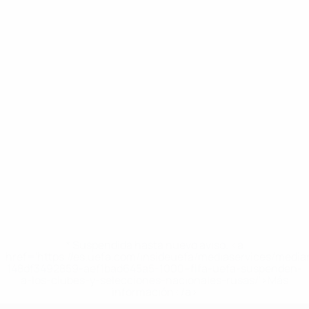
* Suspendida hasta nuevo aviso. <a
href='https://es.uefa.com/insideuefa/mediaservices/medi
148df3492859-aef1bad645a5-1000--fifa-uefa-suspenden-
a-los-clubes-y-selecciones-nacionales-rusas/'>Más
información</a>