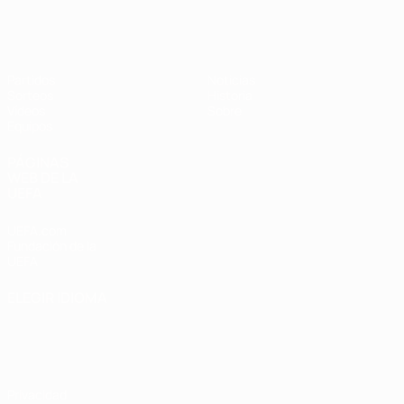
Europeo sub-17 de la UEFA
Partidos
Noticias
Sorteos
Historia
Vídeos
Sobre
Equipos
PÁGINAS
WEB DE LA
UEFA
UEFA.com
Fundación de la
UEFA
ELEGIR IDIOMA
Español
English
Français
Deutsch
Русский
Español
Italiano
Português
Privacidad