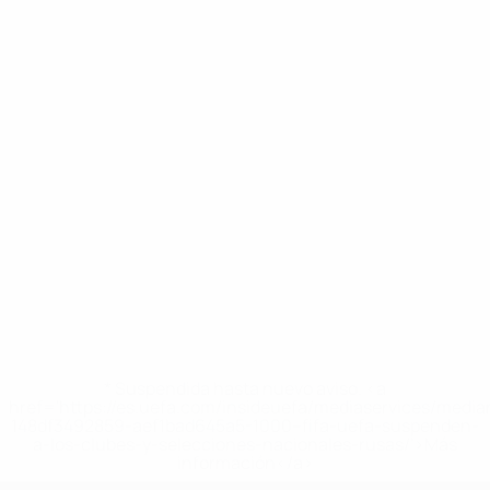
* Suspendida hasta nuevo aviso. <a
href='https://es.uefa.com/insideuefa/mediaservices/medi
148df3492859-aef1bad645a5-1000--fifa-uefa-suspenden-
a-los-clubes-y-selecciones-nacionales-rusas/'>Más
información</a>