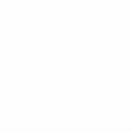
* Suspendida hasta nuevo aviso. <a
href='https://es.uefa.com/insideuefa/mediaservices/medi
148df3492859-aef1bad645a5-1000--fifa-uefa-suspenden-
a-los-clubes-y-selecciones-nacionales-rusas/'>Más
información</a>