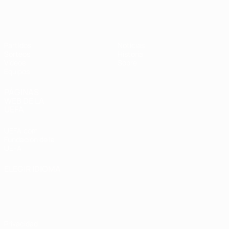
Europeo sub-17 de la UEFA
Partidos
Noticias
Sorteos
Historia
Vídeos
Sobre
Equipos
PÁGINAS
WEB DE LA
UEFA
UEFA.com
Fundación de la
UEFA
ELEGIR IDIOMA
Español
English
Français
Deutsch
Русский
Español
Italiano
Português
Privacidad