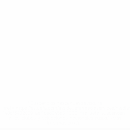
* Suspendida hasta nuevo aviso. <a
href='https://es.uefa.com/insideuefa/mediaservices/medi
148df3492859-aef1bad645a5-1000--fifa-uefa-suspenden-
a-los-clubes-y-selecciones-nacionales-rusas/'>Más
información</a>