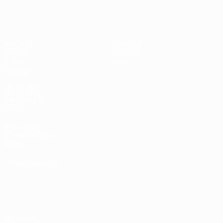
Europeo sub-17 de la UEFA
Partidos
Noticias
Sorteos
Historia
Vídeos
Sobre
Equipos
PÁGINAS
WEB DE LA
UEFA
UEFA.com
Fundación de la
UEFA
ELEGIR IDIOMA
Español
English
Français
Deutsch
Русский
Español
Italiano
Português
Privacidad