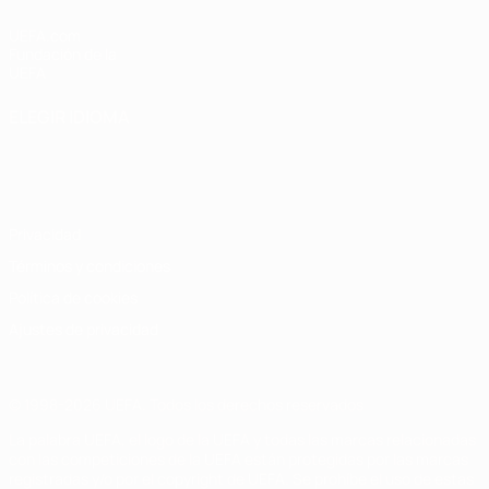
UEFA.com
Fundación de la
UEFA
ELEGIR IDIOMA
Español
English
Français
Deutsch
Русский
Español
Italiano
Português
Privacidad
Términos y condiciones
Política de cookies
Ajustes de privacidad
© 1998-2026 UEFA. Todos los derechos reservados
La palabra UEFA, el logo de la UEFA y todas las marcas relacionadas
con las competiciones de la UEFA están protegidas por las marcas
registradas y/o por el copyright de UEFA. Se prohíbe el uso de estas