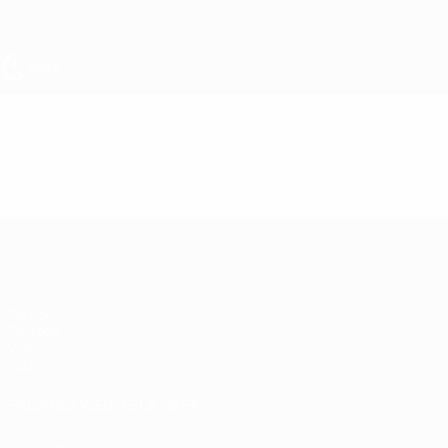
Saltar
al
contenido
principal
Europeo sub-17 de la UEFA
Vídeos
Destacados
Europeo sub-17 de la UEFA
Partidos
Sorteos
Vídeos
Equipos
PÁGINAS WEB DE LA UEFA
UEFA.com