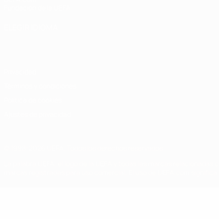
Fundación de la UEFA
ELEGIR IDIOMA
Español
English
Français
Deutsch
Русский
Español
Italiano
Privacidad
Términos y condiciones
Política de cookies
Ajustes de privacidad
© 1998-2026 UEFA. Todos los derechos reservados
La palabra UEFA, el logo de la UEFA y todas las marcas relacionadas c
marcas registradas para uso comercial. El uso de UEFA.com significa 