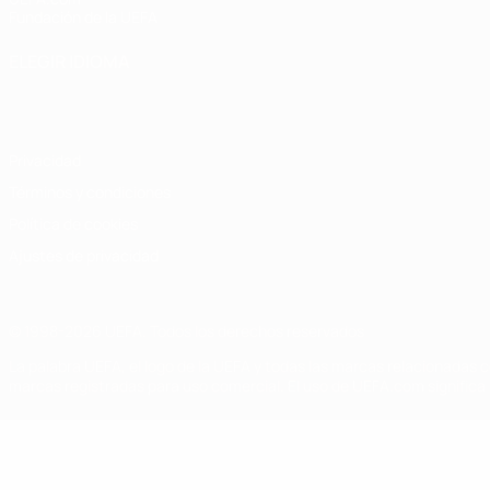
Fundación de la UEFA
ELEGIR IDIOMA
Español
English
Français
Deutsch
Русский
Español
Italiano
Privacidad
Términos y condiciones
Política de cookies
Ajustes de privacidad
© 1998-2026 UEFA. Todos los derechos reservados
La palabra UEFA, el logo de la UEFA y todas las marcas relacionadas c
marcas registradas para uso comercial. El uso de UEFA.com significa 