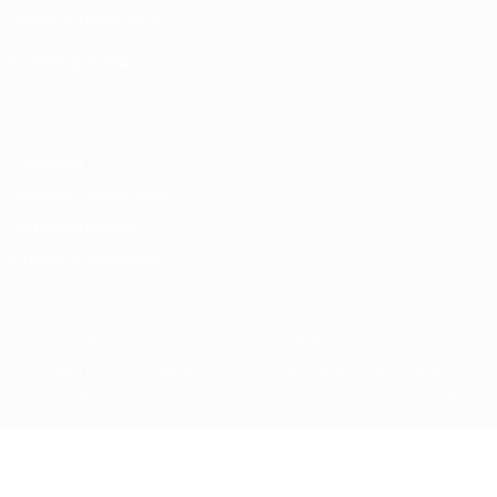
Fundación de la UEFA
ELEGIR IDIOMA
Español
English
Français
Deutsch
Русский
Español
Italiano
Privacidad
Términos y condiciones
Política de cookies
Ajustes de privacidad
© 1998-2026 UEFA. Todos los derechos reservados
La palabra UEFA, el logo de la UEFA y todas las marcas relacionadas c
marcas registradas para uso comercial. El uso de UEFA.com significa 