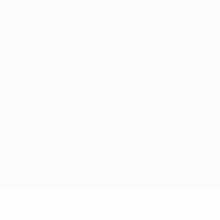
Fundación de la UEFA
ELEGIR IDIOMA
Español
English
Français
Deutsch
Русский
Español
Italiano
Privacidad
Términos y condiciones
Política de cookies
Ajustes de privacidad
© 1998-2026 UEFA. Todos los derechos reservados
La palabra UEFA, el logo de la UEFA y todas las marcas relacionadas c
marcas registradas para uso comercial. El uso de UEFA.com significa 