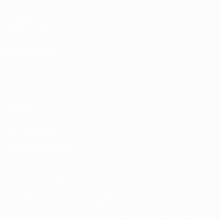
UEFA.com
Fundación de la
UEFA
ELEGIR IDIOMA
Español
English
Français
Deutsch
Русский
Español
Italiano
Português
Privacidad
Términos y condiciones
Política de cookies
Ajustes de privacidad
© 1998-2026 UEFA. Todos los derechos reservados
La palabra UEFA, el logo de la UEFA y todas las marcas relacionadas
con las competiciones de la UEFA están protegidas por las marcas
registradas y/o por el copyright de UEFA. Se prohíbe el uso de estas