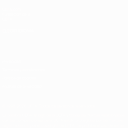
UEFA.com
Fundación de la
UEFA
ELEGIR IDIOMA
Español
English
Français
Deutsch
Русский
Español
Italiano
Português
Privacidad
Términos y condiciones
Política de cookies
Ajustes de privacidad
© 1998-2026 UEFA. Todos los derechos reservados
La palabra UEFA, el logo de la UEFA y todas las marcas relacionadas
con las competiciones de la UEFA están protegidas por las marcas
registradas y/o por el copyright de UEFA. Se prohíbe el uso de estas