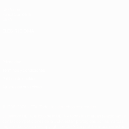
UEFA.com
Fundación de la
UEFA
ELEGIR IDIOMA
Español
English
Français
Deutsch
Русский
Español
Italiano
Português
Privacidad
Términos y condiciones
Política de cookies
Ajustes de privacidad
© 1998-2026 UEFA. Todos los derechos reservados
La palabra UEFA, el logo de la UEFA y todas las marcas relacionadas
con las competiciones de la UEFA están protegidas por las marcas
registradas y/o por el copyright de UEFA. Se prohíbe el uso de estas