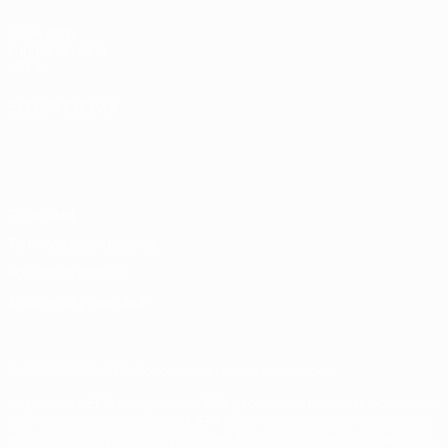
UEFA.com
Fundación de la
UEFA
ELEGIR IDIOMA
Español
English
Français
Deutsch
Русский
Español
Italiano
Português
Privacidad
Términos y condiciones
Política de cookies
Ajustes de privacidad
© 1998-2026 UEFA. Todos los derechos reservados
La palabra UEFA, el logo de la UEFA y todas las marcas relacionadas
con las competiciones de la UEFA están protegidas por las marcas
registradas y/o por el copyright de UEFA. Se prohíbe el uso de estas