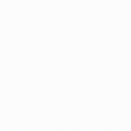
UEFA.com
Fundación de la
UEFA
ELEGIR IDIOMA
Español
English
Français
Deutsch
Русский
Español
Italiano
Português
Privacidad
Términos y condiciones
Política de cookies
Ajustes de privacidad
© 1998-2026 UEFA. Todos los derechos reservados
La palabra UEFA, el logo de la UEFA y todas las marcas relacionadas
con las competiciones de la UEFA están protegidas por las marcas
registradas y/o por el copyright de UEFA. Se prohíbe el uso de estas