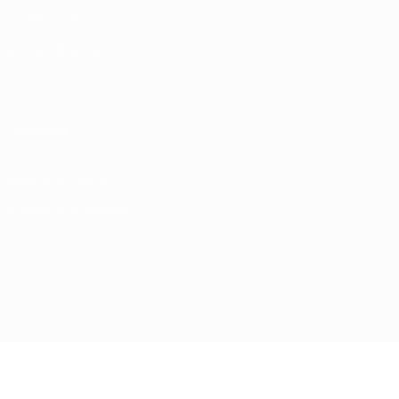
Fundación de la UEFA
ELEGIR IDIOMA
Español
English
Français
Deutsch
Русский
Español
Italiano
Privacidad
Términos y condiciones
Política de cookies
Ajustes de privacidad
© 1998-2026 UEFA. Todos los derechos reservados
La palabra UEFA, el logo de la UEFA y todas las marcas relacionadas c
marcas registradas para uso comercial. El uso de UEFA.com significa 