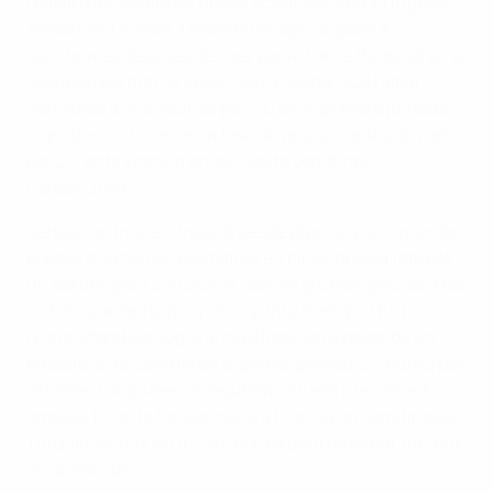
registro del holandés Anass Achahbar y el portugués
Alexandre Guedes. Holanda no logró el pase a
semifinales después de caer por 4-1 ante Portugal en el
segundo partido de la sección. España, que había
derrotado a sus vecinos por 1-0 en la primera jornada,
logró tres victorias en la fase de grupos, antes de caer
por 2-1 ante Francia en su cuarta semifinal
consecutiva.
Serbia controló el Grupo B desde el principio, logrando
el pase a su tercera semifinal en cinco años a falta de
un partido para concluir la fase de grupos, gracias a las
victorias ante Turquía (2-1) y ante Georgia (1-0).
Francia también logró la clasificación a pesar de un
empate ante Georgia en el primer partido. El triunfo por
2-1 ante Turquía en la segunda jornada fue clave. El
empate 1-1 ante Serbia metió a Francia en semifinales.
Turquía se impuso 4-2 a Georgia para terminar tercera
en la sección.