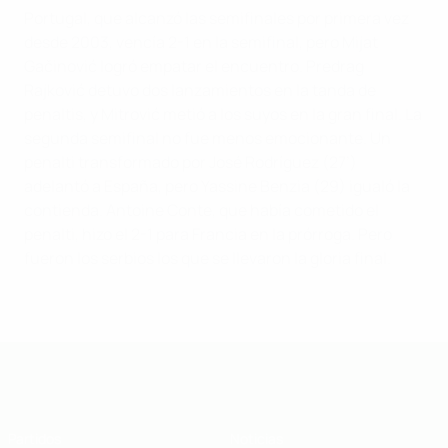
Portugal, que alcanzó las semifinales por primera vez
desde 2003, vencía 2-1 en la semifinal, pero Mijat
Gačinović logró empatar el encuentro. Predrag
Rajković detuvo dos lanzamientos en la tanda de
penaltis, y Mitrović metió a los suyos en la gran final. La
segunda semifinal no fue menos emocionante. Un
penalti transformado por José Rodríguez (27’)
adelantó a España, pero Yassine Benzia (29) igualó la
contienda. Antoine Conte, que había cometido el
penalti, hizo el 2-1 para Francia en la prórroga. Pero
fueron los serbios los que se llevaron la gloria final.
Europeo sub-19 de la UEFA
Partidos
Noticias