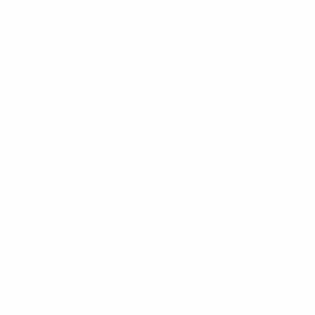
minutos después del descanso, tras una buena jugada
de Aleksandar Mitrović, jugador internacional absoluto
y el más destacado del torneo.
Hubo varias sorpresas en la ronda élite, con Georgia
dejando fuera a Inglaterra y Bélgica para disputar por
primera vez en su historia una fase final. En el sorteo
hubo dos debutantes, ya que la selección anfitriona
también se estrenaba. No pudo tener peor suerte
Lituania, y fue encuadrada en el Grupo A junto a
España, Holanda y Portugal.
La selección de Antanas Vingilys caía por 2-0 ante
Holanda a la media hora de partido, y si bien logró
empatar el choque 2-2, un tanto de Rai Vloet en el
tiempo añadido dio la victoria a los holandeses.
Lituania también perdió 1-0 ante España y 4-2 ante
Portugal, pero Gratas Sirgedas compartió el premio al
máximo realizador. Con sus tres dianas igualó el