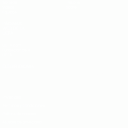
Sorteos
Historia
Vídeos
Sobre
Equipos
PÁGINAS
WEB DE LA
UEFA
UEFA.com
Fundación de la
UEFA
ELEGIR IDIOMA
Español
English
Français
Deutsch
Русский
Español
Italiano
Português
Privacidad
Términos y condiciones
Política de cookies
Ajustes de privacidad