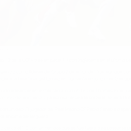
 Rumanía en julio
19 de la UEFA tras empatar 1-1 con Inglaterra en el último part
cuentro como líderes del Grupo 2 de la Ronda Élite, aunque co
eder a la fase final del torneo en Rumanía en julio mientras qu
e pudo adelantar en el marcador con un tiro de Thomas Ince que
ominio del encuentro y a aproximarse a la portería de Jack But
ortunidad. El jugador del Real Madrid CF Pablo Sarabia disparó d
or encima del larguero.
cerca el 1-0 con un remate que se fue fuera tras pasearse por 