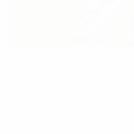
España ha terminado primera del Grupo 2 e irá al Europeo sub-21 de
©Alain Schmitz
España se ha clasificado para el Campeonato de Europa Sub-
Los chicos entrenados por Julen Lopetegui iniciaron el en
la diferencia de goles, a España le valía el empate para acc
En el primer minuto de juego, el conjunto de Noel Blake s
a pesar de este susto, pronto España comenzó a tomar el d
En el 18' el combinado nacional tuvo su primera gran otra op
mientras que Koke empalmó el rechace yéndose el cuero p
Poco después y de nuevo por medio de Sarabia, España tuvo 