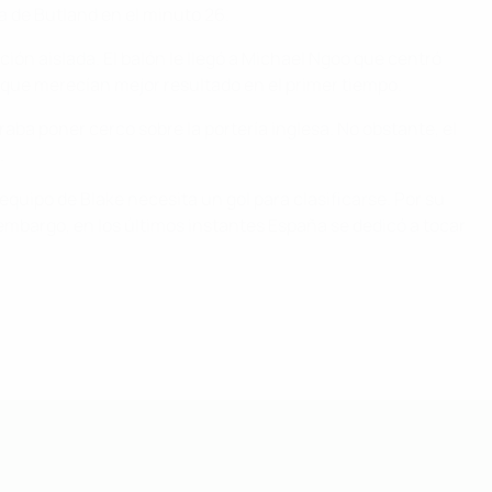
ta de Butland en el minuto 26.
ción aislada. El balón le llegó a Michael Ngoo que centró
i que merecían mejor resultado en el primer tiempo.
ba poner cerco sobre la portería inglesa. No obstante, el
.
quipo de Blake necesita un gol para clasificarse. Por su
n embargo, en los últimos instantes España se dedicó a tocar