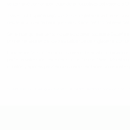
se terminó por romper, cuando el futbolista del Valencia CF
Tras el gol, España bajó su ritmo e Inglaterra se fue en bu
desde la izquierda para que Harry Kane dentro del área bat
Sin embargo, ese tanto no pareció dejar tocada a España e
primer remate entre los tres palos fue de Inglaterra, con u
Lógicamente, con 15 minutos para el final, el combinado in
parte, la selección nacional con un tiro de Álvaro Morata q
el balón y apenas pasó apuros para mantener un empate que
© 1998-2026 UEFA. All rights reserved.
Última actualización: domingo, 5 de jun
Europeo sub-19 de la UEFA