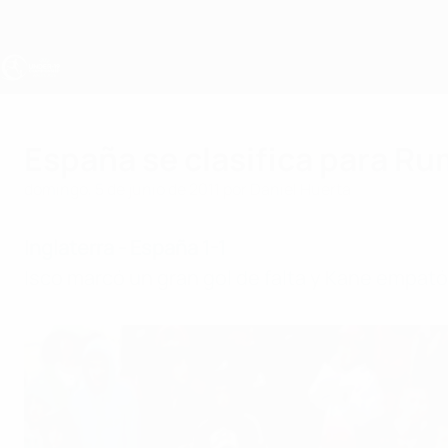
Saltar
al
contenido
principal
Europeo sub-19 de la UEFA
España se clasifica para R
domingo, 5 de junio de 2011
por Daniel Huerta
Inglaterra - España 1-1
Isco marcó un gran gol de falta y Kane empató.