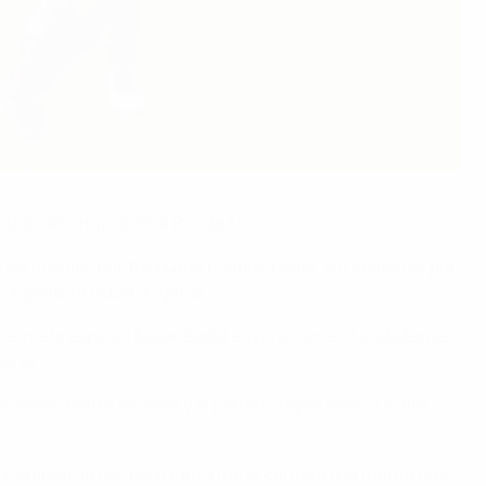
ido del Grupo 2 de la Ronda Élite.
n los mismos puntos que el cuadro inglés. Sin embargo, por
e Inglaterra debía de ganar.
 el meta español Edgar Badía envió a córner. No obstante,
land.
esde dentro del área y el portero inglés repelió el tiro,
la línea de gol. Pero tanto fue el cántaro a la fuente que