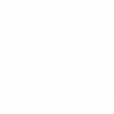
, Isco, colocó su lanzamiento de falta en la escuadra de la me
sca del empate, el cual llegó justo antes del descanso en una ac
iera a placer a Badía. Duro palo para los hombres de Lopetegu
n el comienzo del segundo acto, el cual dominó aunque no logra
n lejano tiro de Saido Berahino que Badía detuvo sin problemas
glés comenzó a aumentar la presión sobre España, y es que el e
ue atajó Butland dio señales de vida en el ataque en el 76'. Si
 le clasifica para el europeo
io de 2011