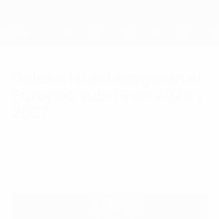
Saltar
al
contenido
principal
Europeo sub-19 de la UEFA
Gales e Israel acogerán el
Europeo sub-19 en 2026 y
2027
martes, 26 de septiembre de 2023
Gales e Israel albergarán la fase final en
2026 y 2027 respectivamente.