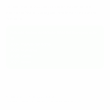
La fase final de 2024 se concedió previamente a
Irlanda del Norte, y la siguiente edición concluirá en
Rumanía.
Futuras sedes de la fase final del Europeo sub-
19
2024: Irlanda del Norte
2025: Rumanía
2026: Gales
2027: Israel
© 1998-2026 UEFA. All rights reserved.
Última actualización: martes, 26 de septiembre de 2023