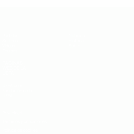
Europeo sub-19 de la UEFA
Partidos
Noticias
Sorteos
Historia
Vídeos
Sobre
Equipos
PÁGINAS
WEB DE LA
UEFA
UEFA.com
Fundación de la
UEFA
Privacidad
Términos y condiciones
Política de cookies