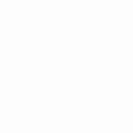
Fundación de la
UEFA
ELEGIR IDIOMA
Español
English
Français
Deutsch
Русский
Español
Italiano
Português
Privacidad
Términos y condiciones
Política de cookies
Ajustes de privacidad
© 1998-2026 UEFA. Todos los derechos reservados
La palabra UEFA, el logo de la UEFA y todas las marcas relacionadas
con las competiciones de la UEFA están protegidas por las marcas
registradas y/o por el copyright de UEFA. Se prohíbe el uso de estas
marcas registradas para uso comercial. El uso de UEFA.com
significa la aceptación de sus Términos, Condiciones y Política de