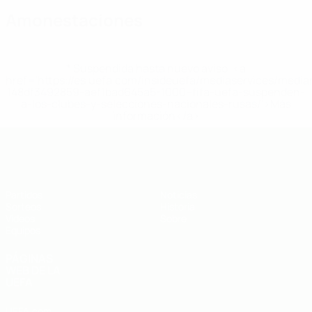
Amonestaciones
* Suspendida hasta nuevo aviso. <a
href='https://es.uefa.com/insideuefa/mediaservices/medi
148df3492859-aef1bad645a5-1000--fifa-uefa-suspenden-
a-los-clubes-y-selecciones-nacionales-rusas/'>Más
información</a>
Europeo sub-19 de la UEFA
Partidos
Noticias
Sorteos
Historia
Vídeos
Sobre
Equipos
PÁGINAS
WEB DE LA
UEFA
UEFA.com