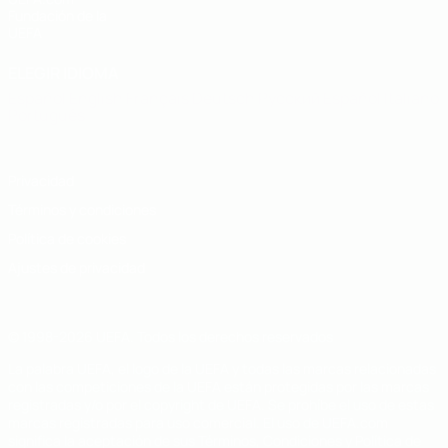
Fundación de la
UEFA
ELEGIR IDIOMA
Español
English
Français
Deutsch
Русский
Español
Italiano
Português
Privacidad
Términos y condiciones
Política de cookies
Ajustes de privacidad
© 1998-2026 UEFA. Todos los derechos reservados
La palabra UEFA, el logo de la UEFA y todas las marcas relacionadas
con las competiciones de la UEFA están protegidas por las marcas
registradas y/o por el copyright de UEFA. Se prohíbe el uso de estas
marcas registradas para uso comercial. El uso de UEFA.com
significa la aceptación de sus Términos, Condiciones y Política de