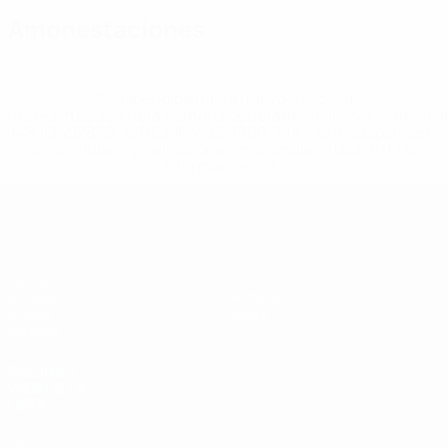
Amonestaciones
* Suspendida hasta nuevo aviso. <a
href='https://es.uefa.com/insideuefa/mediaservices/medi
148df3492859-aef1bad645a5-1000--fifa-uefa-suspenden-
a-los-clubes-y-selecciones-nacionales-rusas/'>Más
información</a>
Europeo sub-19 de la UEFA
Partidos
Noticias
Sorteos
Historia
Vídeos
Sobre
Equipos
PÁGINAS
WEB DE LA
UEFA
UEFA.com