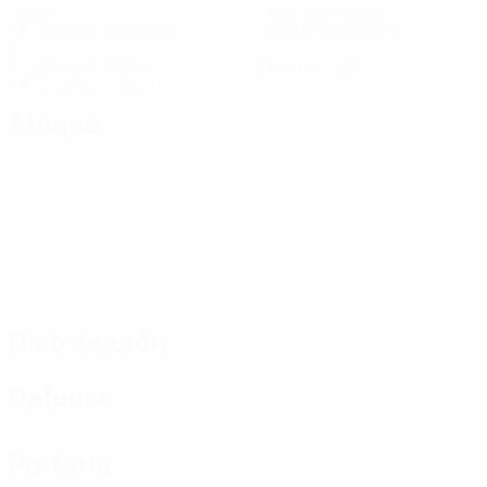
Goles
Goles encajados
1,67 media por partido
2 media por partido
4
0
Tarjetas amarillas
Tarjetas rojas
1,34 media por partido
Ataque
Distribución
Defensa
Portería