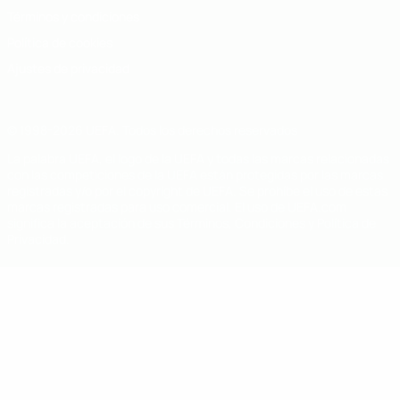
Términos y condiciones
Política de cookies
Ajustes de privacidad
© 1998-2026 UEFA. Todos los derechos reservados
La palabra UEFA, el logo de la UEFA y todas las marcas relacionadas
con las competiciones de la UEFA están protegidas por las marcas
registradas y/o por el copyright de UEFA. Se prohíbe el uso de estas
marcas registradas para uso comercial. El uso de UEFA.com
significa la aceptación de sus Términos, Condiciones y Política de
Privacidad.