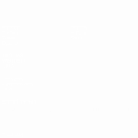
Europeo sub-19 de la UEFA
Partidos
Noticias
Sorteos
Historia
Vídeos
Sobre
Equipos
PÁGINAS
WEB DE LA
UEFA
UEFA.com
Fundación de la
UEFA
ELEGIR IDIOMA
Español
English
Français
Deutsch
Русский
Español
Italiano
Português
Privacidad