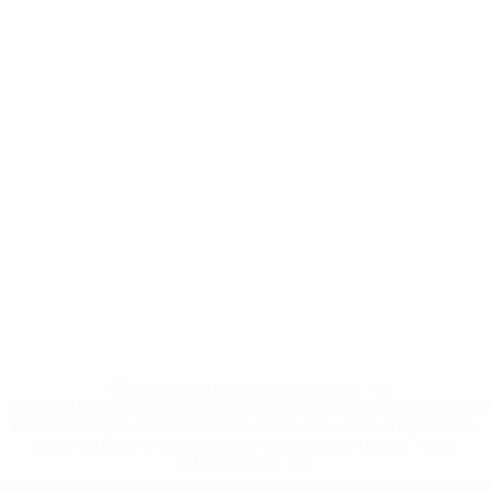
* Suspendida hasta nuevo aviso. <a
href='https://es.uefa.com/insideuefa/mediaservices/medi
148df3492859-aef1bad645a5-1000--fifa-uefa-suspenden-
a-los-clubes-y-selecciones-nacionales-rusas/'>Más
información</a>