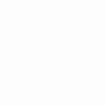
* Suspendida hasta nuevo aviso. <a
href='https://es.uefa.com/insideuefa/mediaservices/medi
148df3492859-aef1bad645a5-1000--fifa-uefa-suspenden-
a-los-clubes-y-selecciones-nacionales-rusas/'>Más
información</a>