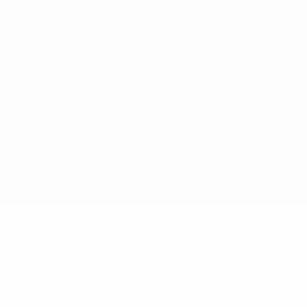
Términos y condiciones
Política de cookies
Ajustes de privacidad
© 1998-2026 UEFA. Todos los derechos reservados
La palabra UEFA, el logo de la UEFA y todas las marcas relacionadas
con las competiciones de la UEFA están protegidas por las marcas
registradas y/o por el copyright de UEFA. Se prohíbe el uso de estas
marcas registradas para uso comercial. El uso de UEFA.com
significa la aceptación de sus Términos, Condiciones y Política de
Privacidad.