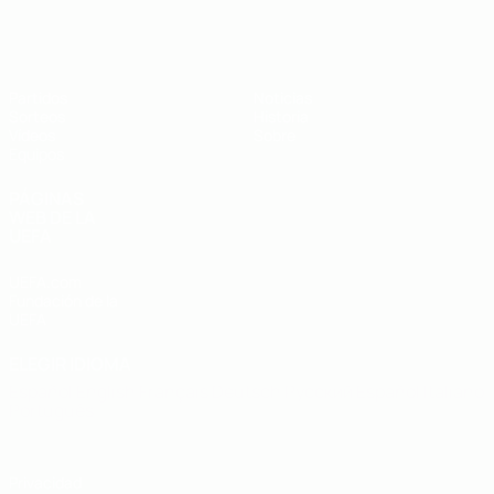
Europeo sub-19 de la UEFA
Partidos
Noticias
Sorteos
Historia
Vídeos
Sobre
Equipos
PÁGINAS
WEB DE LA
UEFA
UEFA.com
Fundación de la
UEFA
ELEGIR IDIOMA
Español
English
Français
Deutsch
Русский
Español
Italiano
Português
Privacidad