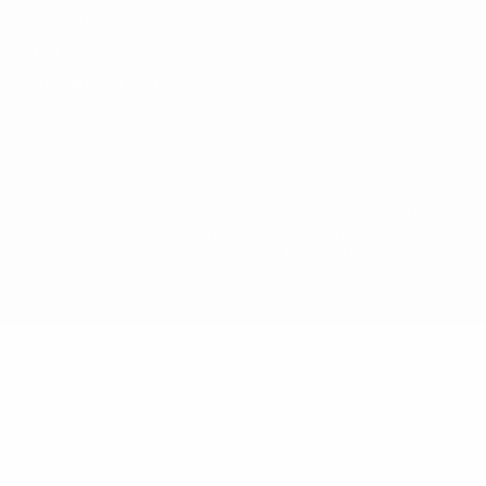
Términos y condiciones
Política de cookies
Ajustes de privacidad
© 1998-2026 UEFA. Todos los derechos reservados
La palabra UEFA, el logo de la UEFA y todas las marcas relacionadas
con las competiciones de la UEFA están protegidas por las marcas
registradas y/o por el copyright de UEFA. Se prohíbe el uso de estas
marcas registradas para uso comercial. El uso de UEFA.com
significa la aceptación de sus Términos, Condiciones y Política de
Privacidad.