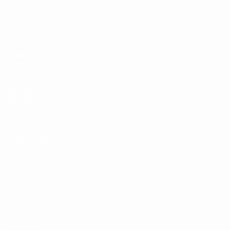
Europeo sub-19 de la UEFA
Partidos
Noticias
Sorteos
Historia
Vídeos
Sobre
Equipos
PÁGINAS
WEB DE LA
UEFA
UEFA.com
Fundación de la
UEFA
ELEGIR IDIOMA
Español
English
Français
Deutsch
Русский
Español
Italiano
Português
Privacidad