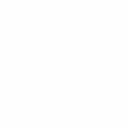
* Suspendida hasta nuevo aviso. <a
href='https://es.uefa.com/insideuefa/mediaservices/medi
148df3492859-aef1bad645a5-1000--fifa-uefa-suspenden-
a-los-clubes-y-selecciones-nacionales-rusas/'>Más
información</a>