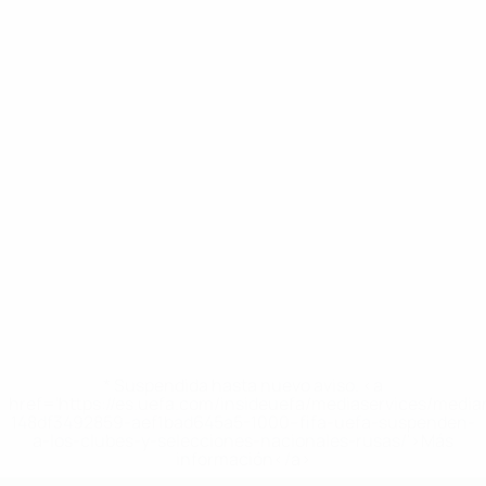
* Suspendida hasta nuevo aviso. <a
href='https://es.uefa.com/insideuefa/mediaservices/medi
148df3492859-aef1bad645a5-1000--fifa-uefa-suspenden-
a-los-clubes-y-selecciones-nacionales-rusas/'>Más
información</a>