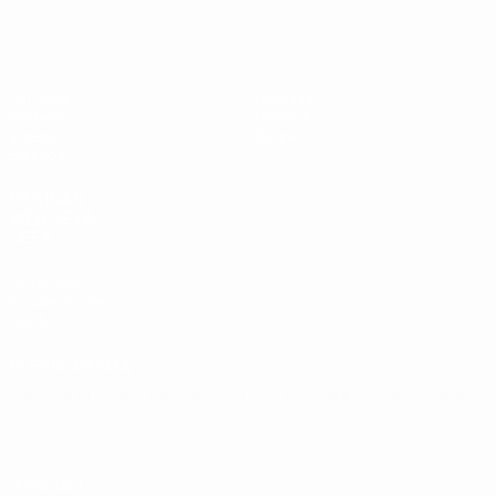
Europeo sub-19 de la UEFA
Partidos
Noticias
Sorteos
Historia
Vídeos
Sobre
Equipos
PÁGINAS
WEB DE LA
UEFA
UEFA.com
Fundación de la
UEFA
ELEGIR IDIOMA
Español
English
Français
Deutsch
Русский
Español
Italiano
Português
Privacidad