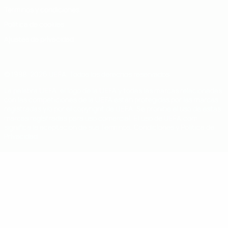
Términos y condiciones
Política de cookies
Ajustes de privacidad
© 1998-2026 UEFA. Todos los derechos reservados
La palabra UEFA, el logo de la UEFA y todas las marcas relacionadas
con las competiciones de la UEFA están protegidas por las marcas
registradas y/o por el copyright de UEFA. Se prohíbe el uso de estas
marcas registradas para uso comercial. El uso de UEFA.com
significa la aceptación de sus Términos, Condiciones y Política de
Privacidad.