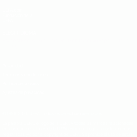
UEFA.com
Fundación de la
UEFA
ELEGIR IDIOMA
Español
English
Français
Deutsch
Русский
Español
Italiano
Português
Privacidad
Términos y condiciones
Política de cookies
Ajustes de privacidad
© 1998-2026 UEFA. Todos los derechos reservados
La palabra UEFA, el logo de la UEFA y todas las marcas relacionadas
con las competiciones de la UEFA están protegidas por las marcas
registradas y/o por el copyright de UEFA. Se prohíbe el uso de estas