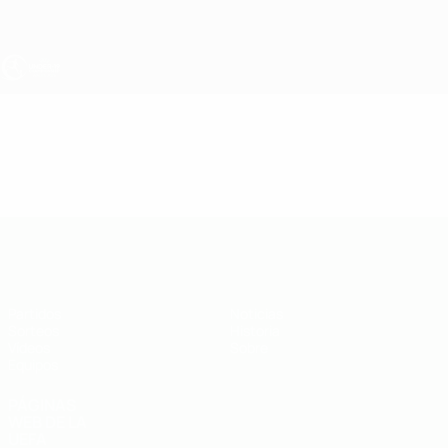
Saltar
al
contenido
principal
Europeo sub-19 de la UEFA
Vídeos
Destacados
Europeo sub-19 de la UEFA
Partidos
Noticias
Sorteos
Historia
Vídeos
Sobre
Equipos
PÁGINAS
WEB DE LA
UEFA