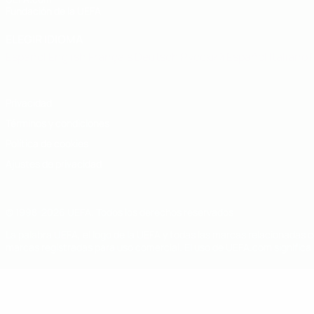
Fundación de la UEFA
ELEGIR IDIOMA
Español
English
Français
Deutsch
Русский
Español
Italiano
Privacidad
Términos y condiciones
Política de cookies
Ajustes de privacidad
© 1998-2026 UEFA. Todos los derechos reservados
La palabra UEFA, el logo de la UEFA y todas las marcas relacionadas c
marcas registradas para uso comercial. El uso de UEFA.com significa 