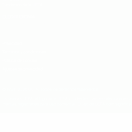
Fundación de la UEFA
ELEGIR IDIOMA
Español
English
Français
Deutsch
Русский
Español
Italiano
Privacidad
Términos y condiciones
Política de cookies
Ajustes de privacidad
© 1998-2026 UEFA. Todos los derechos reservados
La palabra UEFA, el logo de la UEFA y todas las marcas relacionadas c
marcas registradas para uso comercial. El uso de UEFA.com significa 