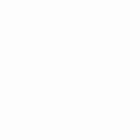
UEFA.com
Fundación de la
UEFA
ELEGIR IDIOMA
Español
English
Français
Deutsch
Русский
Español
Italiano
Português
Privacidad
Términos y condiciones
Política de cookies
Ajustes de privacidad
© 1998-2026 UEFA. Todos los derechos reservados
La palabra UEFA, el logo de la UEFA y todas las marcas relacionadas
con las competiciones de la UEFA están protegidas por las marcas
registradas y/o por el copyright de UEFA. Se prohíbe el uso de estas