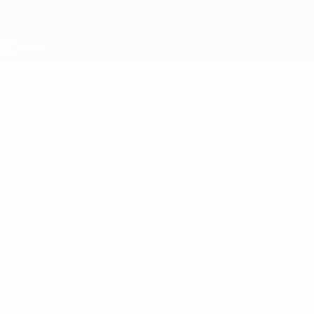
Saltar
al
contenido
principal
Europeo sub-19 de la UEFA
Vídeos
Resúmenes en vídeo
Europeo sub-19 de la UEFA
Partidos
Noticias
Sorteos
Historia
Vídeos
Sobre
Equipos
PÁGINAS
WEB DE LA
UEFA