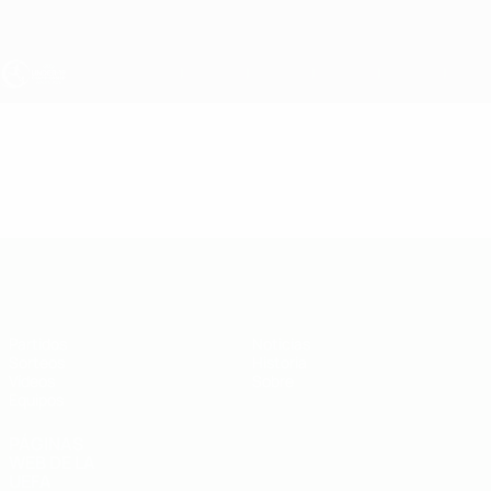
Saltar
al
contenido
principal
Europeo sub-19 de la UEFA
Vídeos
Resúmenes en vídeo
Europeo sub-19 de la UEFA
Partidos
Noticias
Sorteos
Historia
Vídeos
Sobre
Equipos
PÁGINAS
WEB DE LA
UEFA