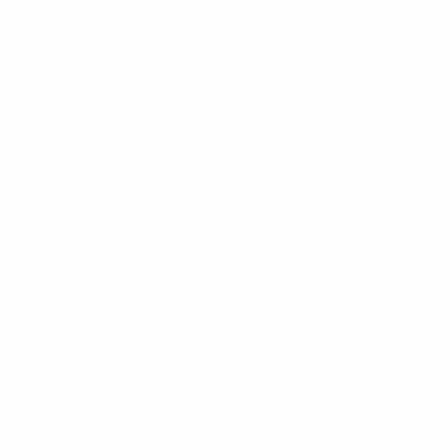
UEFA.com
Fundación de la
UEFA
ELEGIR IDIOMA
Español
English
Français
Deutsch
Русский
Español
Italiano
Português
Privacidad
Términos y condiciones
Política de cookies
Ajustes de privacidad
© 1998-2026 UEFA. Todos los derechos reservados
La palabra UEFA, el logo de la UEFA y todas las marcas relacionadas
con las competiciones de la UEFA están protegidas por las marcas
registradas y/o por el copyright de UEFA. Se prohíbe el uso de estas