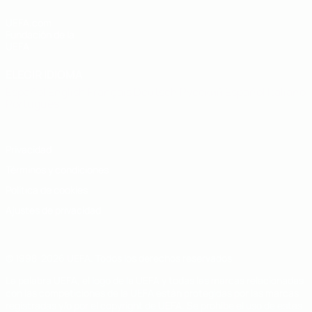
UEFA.com
Fundación de la
UEFA
ELEGIR IDIOMA
Español
English
Français
Deutsch
Русский
Español
Italiano
Português
Privacidad
Términos y condiciones
Política de cookies
Ajustes de privacidad
© 1998-2026 UEFA. Todos los derechos reservados
La palabra UEFA, el logo de la UEFA y todas las marcas relacionadas
con las competiciones de la UEFA están protegidas por las marcas
registradas y/o por el copyright de UEFA. Se prohíbe el uso de estas