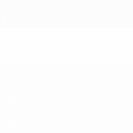
Saltar
al
contenido
principal
Europeo sub-19 de la UEFA
Vídeos
Resúmenes en vídeo
Europeo sub-19 de la UEFA
Partidos
Noticias
Sorteos
Historia
Vídeos
Sobre
Equipos
PÁGINAS
WEB DE LA
UEFA