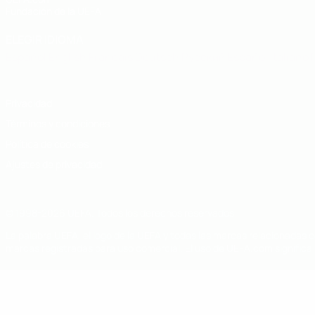
Fundación de la UEFA
ELEGIR IDIOMA
Español
English
Français
Deutsch
Русский
Español
Italiano
Privacidad
Términos y condiciones
Política de cookies
Ajustes de privacidad
© 1998-2026 UEFA. Todos los derechos reservados
La palabra UEFA, el logo de la UEFA y todas las marcas relacionadas c
marcas registradas para uso comercial. El uso de UEFA.com significa 