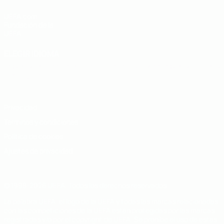
UEFA.com
Fundación de la
UEFA
ELEGIR IDIOMA
Español
English
Français
Deutsch
Русский
Español
Italiano
Português
Privacidad
Términos y condiciones
Política de cookies
Ajustes de privacidad
© 1998-2026 UEFA. Todos los derechos reservados
La palabra UEFA, el logo de la UEFA y todas las marcas relacionadas
con las competiciones de la UEFA están protegidas por las marcas
registradas y/o por el copyright de UEFA. Se prohíbe el uso de estas