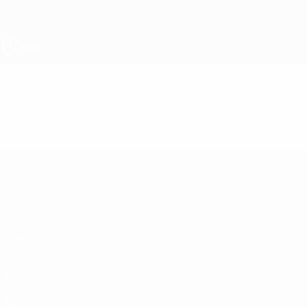
Saltar
al
contenido
principal
Europeo sub-19 de la UEFA
Vídeos
Resúmenes en vídeo
Europeo sub-19 de la UEFA
Partidos
Noticias
Sorteos
Historia
Vídeos
Sobre
Equipos
PÁGINAS
WEB DE LA
UEFA