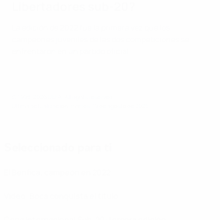
Libertadores sub-20?
La edición de 2022 fue la primera vez que los
campeones juveniles de las dos competiciones se
enfrentaron en un partido oficial.
© 1998-2026 UEFA. All rights reserved.
Última actualización: martes, 19 de agosto de 2025
Seleccionado para ti
El Benfica, campeón en 2022
Vídeo: Boca conquista el título
Copa Internacional Sub-20: tercera edición