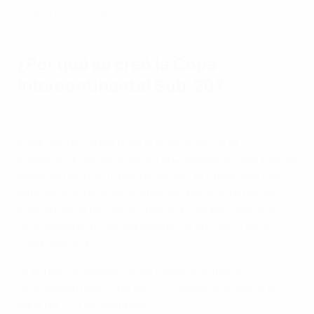
Teresa en el tiempo añadido.
¿Por qué se creó la Copa
Intercontinental Sub-20?
Argentina levanta al cielo la Finalissima
El partido forma parte de la ampliación de la
cooperación entre la UEFA y la CONMEBOL
, que incluye
especialmente el fútbol femenino, el fútbol sala y las
categorías inferiores, el intercambio de árbitros, los
programas de formación técnica y los partidos de la
Finalissima entre los ganadores de la EURO y de la
Copa América.
La primera competición en celebrarse fue la
Finalissima masculina de 2022.
Argentina venció a
Italia por 0-3 en Wembley
.