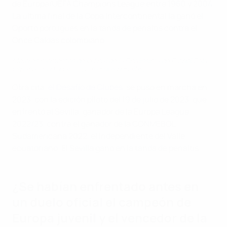
de Europa/UEFA Champions League entre 1960 y 2004.
La última final de la Copa Intercontinental la ganó el
Oporto portugués en la tanda de penaltis contra el
Once Caldas colombiano.
Mejores momentos de la final de la Finalissima de Fútbol Sala:
España - Portugal 1-1 (2-4 en los penaltis)
Otra cita,
el Desafío de Clubes
, se puso en marcha en
2023, con la edición piloto del 19 de julio de 2023, que
enfrentó al Sevilla, ganador de la Europa League
2022/23, contra el ganador de la CONMEBOL
Sudamericana 2022, el Independiente del Valle
ecuatoriano. El Sevilla ganó en la tanda de penaltis.
¿Se habían enfrentado antes en
un duelo oficial el campeón de
Europa juvenil y el vencedor de la