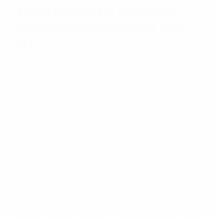
¿Quién jugó en las anteriores
Copas Intercontinentales Sub-
20?
Peñarol - Benfica 0-1
En la edición inaugural de 2022,
el Benfica se impuso
por 1-0
al Peñarol uruguayo en el célebre Estadio
Centenario de Montevideo, ante 40.579 espectadores.
Un año más tarde,
Boca Juniors se llevó el trofeo
con
una victoria por 4-2 en la tanda de penaltis tras
empatar 1-1 contra el AZ Alkmaar ante 37.386
espectadores en La Bombonera de Buenos Aires.
Después, en 2024, fue el turno del Maracanã de Río de
Janeiro, donde el
Flamengo venció al Olympiacos por
2-1
ante una multitud de 31.237 espectadores,
remontando el partido y ganando con un gol de Felipe