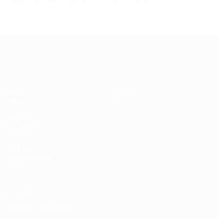
Copa Intercontinental Sub-20
Partido
Noticias
Vídeos
Sobre
VISITE
TAMBIÉN
UEFA.com
Fundación de la
UEFA
Privacidad
Términos y condiciones