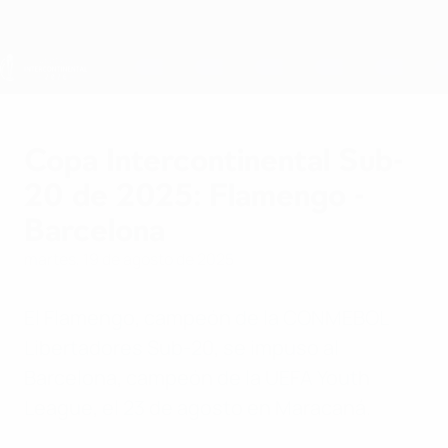
Saltar
al
contenido
principal
Copa Intercontinental Sub-20
Copa Intercontinental Sub-
20 de 2025: Flamengo -
Barcelona
martes, 19 de agosto de 2025
El Flamengo, campeón de la CONMEBOL
Libertadores Sub-20, se impuso al
Barcelona, campeón de la UEFA Youth
League, el 23 de agosto en Maracaná.