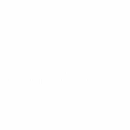
1962 partido de ida: Santos - Benfica 3-2
1963 partido de vuelta: Santos - AC Milan 4-2
1963 play-off: Santos - AC Milan 1-0
Ahora se conviritó en el primer estadio en albergar la
Copa Intercontinental Sub-20 por segunda vez.
Boca Juniors - AZ Alkmaar 1-1 (4-1 en los penaltis)
¿Cómo funciona la Copa
Intercontinental Sub-20?
La Copa Intercontinental Sub-20 es un partido único
de 90 minutos de duración. No hay prórroga, por lo que
si el partido finaliza igualado al término del tiempo
reglamentario, el título se decidirá en la tanda de
penaltis. Los árbitros de esta edición serán designados
por la CONMEBOL.