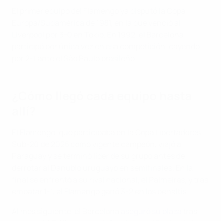
El primer equipo del Flamengo ya disputó la Copa
Europa/Sudamérica de 1981, en la que venció al
Liverpool por 3-0 en Tokio. En 1992, el Barcelona
participó por única vez en esa competición, cayendo
por 2-1 ante el São Paulo brasileño.
¿Cómo llegó cada equipo hasta
allí?
El Flamengo, que participaba en la Copa Libertadores
Sub-20 de 2025 como vigente campeón, viajó a
Paraguay y se terminó líder de su grupo antes de
derrotar al Danubio uruguayo en semifinales. En la
final se enfrentó a su rival nacional, el Palmeiras, y tras
empatar 1-1, el Flamengo ganó 3-2 en los penaltis.
Al mes siguiente, el Barcelona
aseguró su plaza
tras