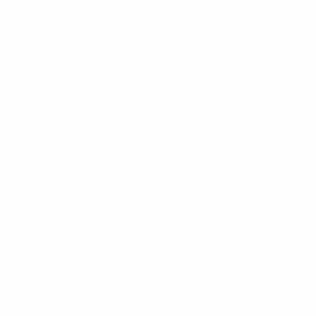
de 2025 en marzo, venció al Barcelona, vigente
campeón de la
UEFA Youth League
.
El equipo brasileño había revalidado el título
sudamericano, convirtiéndose en el primer club en
ganar esa competición dos veces. Ahora es el primer
club en participar por segunda vez en la final
intercontinental, tras
remontar el año pasado y vencer
al Olympiacos por 2-1
ante más de 30.000 aficionados
en el Maracaná.
CONMEBOL Copa Libertadores Sub-20 highlights: Flamengo 1-1
Palmeiras (3-2 pens)
En abril, el Barcelona se convirtió en el primer club en
ganar la UEFA Youth League por tercera vez. Sin
embargo, como sus anteriores victorias en la 2013/14 y
en la 2017/18 se produjeron antes de la inauguración
de la Copa Intercontinental Sub-20, esta fue la primera
participación del Barcelona.