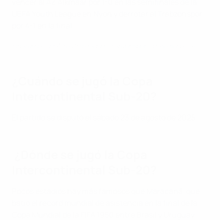
vencer al AZ Alkmaar por 1-0 en las semifinales de la
UEFA Youth League en Nyon y derrotar al Trabzonspor
por 4-1 en la final.
Final de la UEFA Youth League: Trabzonspor - Barcelona 1-4
¿Cuándo se jugó la Copa
Intercontinental Sub-20?
El partido se disputó el sábado 23 de agosto de 2025.
¿Dónde se jugó la Copa
Intercontinental Sub-20?
Pocos estadios hay más famosos que Maracanã, que
batió el récord mundial de asistencia en la final de la
Copa Mundial de la FIFA 1950 entre Brasil y Uruguay.