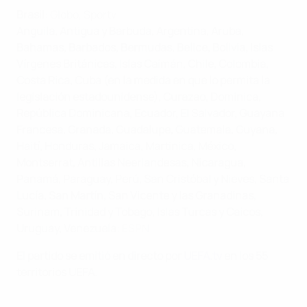
Brasil
: Globo, Sportv
Anguila, Antigua y Barbuda, Argentina, Aruba,
Bahamas, Barbados, Bermudas, Belice, Bolivia, Islas
Vírgenes Británicas, Islas Caimán, Chile, Colombia,
Costa Rica, Cuba (en la medida en que lo permita la
legislación estadounidense), Curazao, Dominica,
República Dominicana, Ecuador, El Salvador, Guayana
Francesa, Granada, Guadalupe, Guatemala, Guyana,
Haití, Honduras, Jamaica, Martinica, México,
Montserrat, Antillas Neerlandesas, Nicaragua,
Panamá, Paraguay, Perú, San Cristóbal y Nieves, Santa
Lucía, San Martín, San Vicente y las Granadinas,
Surinam, Trinidad y Tobago, Islas Turcas y Caicos,
Uruguay, Venezuela
: ESPN
El partido se emitió en directo por
UEFA.tv
en los 55
territorios UEFA.