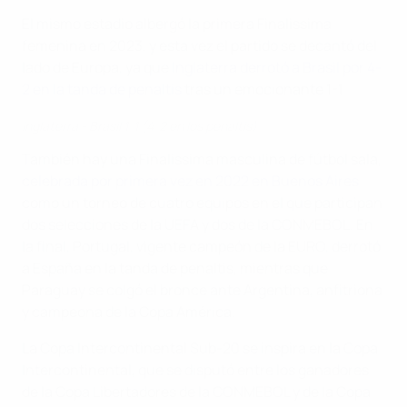
El mismo estadio albergó la primera Finalissima
femenina en 2023, y esta vez el partido se decantó del
lado de Europa, ya que
Inglaterra derrotó a Brasil por 4-
2 en la tanda de penaltis
tras un emocionante 1-1.
Inglaterra - Brasil 1-1 (4-2 en los penaltis)
También hay una Finalissima masculina de fútbol sala,
celebrada por primera vez en 2022 en Buenos Aires
como un torneo de cuatro equipos en el que participan
dos selecciones de la UEFA y dos de la CONMEBOL. En
la final, Portugal, vigente campeón de la EURO, derrotó
a España en la tanda de penaltis, mientras que
Paraguay se colgó el bronce ante Argentina, anfitriona
y campeona de la Copa América.
La Copa Intercontinental Sub-20 se inspira en la Copa
Intercontinental, que se disputó entre los ganadores
de la Copa Libertadores de la CONMEBOL y de la Copa