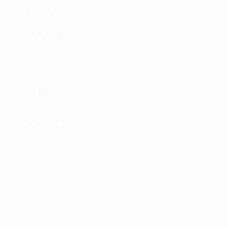
UEFA.com
Fundación de la
UEFA
ELEGIR IDIOMA
Español
English
Français
Deutsch
Русский
Español
Italiano
Português
Privacidad
Términos y condiciones
Política de cookies
Ajustes de privacidad
© 1998-2026 UEFA. Todos los derechos reservados
La palabra UEFA, el logo de la UEFA y todas las marcas relacionadas
con las competiciones de la UEFA están protegidas por las marcas
registradas y/o por el copyright de UEFA. Se prohíbe el uso de estas
marcas registradas para uso comercial. El uso de UEFA.com
significa la aceptación de sus Términos, Condiciones y Política de