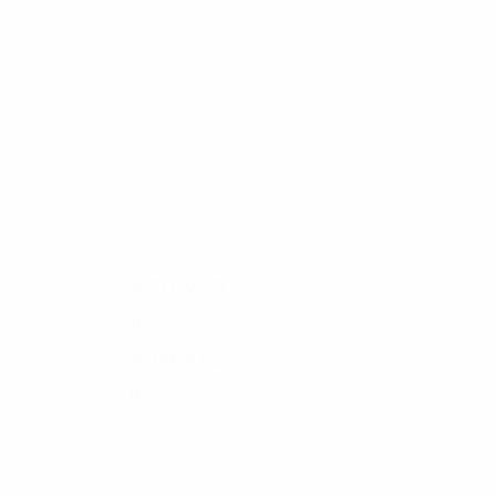
15
14
Boyd-Munce
McFlynn
2021
P
V
E
D
Fase de clasificación
10
2
3
5
2013
P
V
E
D
Fase de clasificación
8
1
1
6