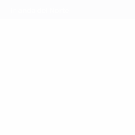
Irlanda del Norte
Máximos
goleadores
5
4
Donnelly
Turner
Más
partidos