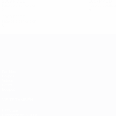
2009
P
V
E
D
2007
P
V
E
D
Fase de clasificación
Fase de clasific
8
4
0
4
4
2
0
2
2000
P
V
E
D
Fase de clasificación
8
1
3
4
Campeonato de Europa Sub-21
Partidos
Grupos
Vídeos
Datos
Equipos
VISITE TAMBIÉN
UEFA.com
Fundación de la UEFA