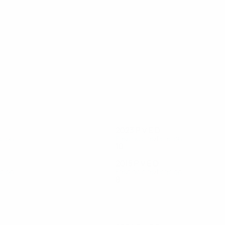
16
15
Galbraith
Donnelly
2023
P
V
E
D
ación
Fase de clasificación
10
2
1
6
2015
P
V
E
D
ación
Fase de clasificación
8
1
0
7