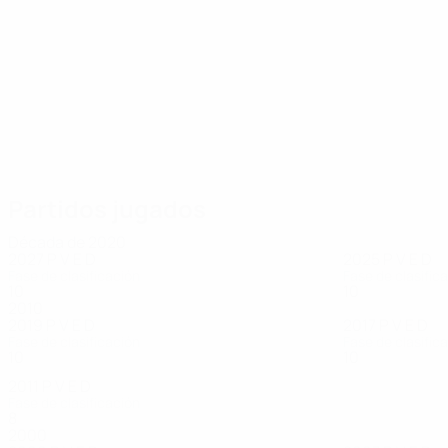
22
18
Donnelly
Dummigan
Partidos jugados
Década de 2020
2027
P
V
E
D
2025
P
V
E
D
Fase de clasificación
Fase de clasific
10
3
1
3
10
3
2
5
2010
2019
P
V
E
D
2017
P
V
E
D
Fase de clasificación
Fase de clasific
10
6
2
2
10
0
2
8
2011
P
V
E
D
Fase de clasificación
8
2
1
5
2000