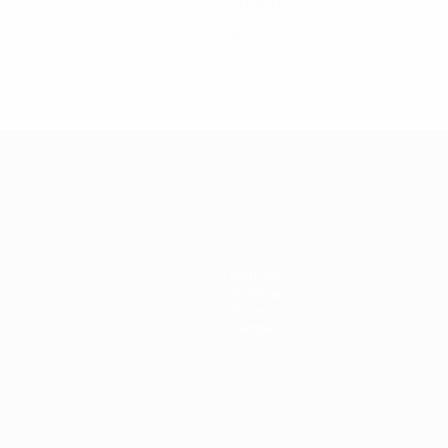
2004
P
V
E
D
ación
Fase de clasificación
8
2
1
5
 de la UEFA
Noticias
Historia
Sobre
Tienda