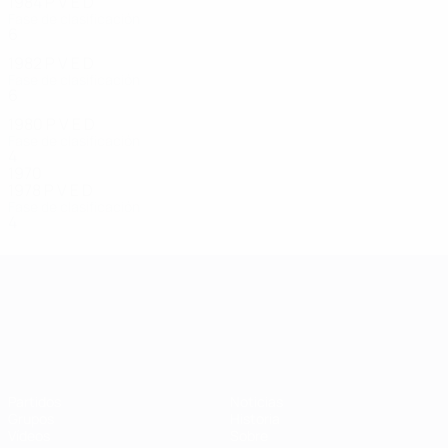
1984
P
V
E
D
Fase de clasificación
6
2
1
3
1982
P
V
E
D
Fase de clasificación
6
2
1
3
1980
P
V
E
D
Fase de clasificación
4
2
0
2
1970
1978
P
V
E
D
Fase de clasificación
4
1
0
3
Campeonato de Europa Sub-21
Partidos
Noticias
Grupos
Historia
Vídeos
Sobre