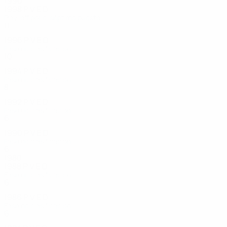
1990
1998
P
V
E
D
Play-off por el séptimo puesto
11
8
0
3
1996
P
V
E
D
Fase de clasificación
10
4
4
2
1994
P
V
E
D
Fase de clasificación
8
5
0
3
1992
P
V
E
D
Fase de clasificación
6
2
0
4
1990
P
V
E
D
Fase de clasificación
6
3
0
3
1980
1988
P
V
E
D
Fase de clasificación
6
3
0
3
1986
P
V
E
D
Fase de clasificación
6
1
4
1