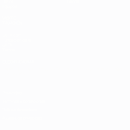
Datos
Tienda
Equipos
VISITE
TAMBIÉN
UEFA.com
Fundación de la
UEFA
Tienda
ELEGIR IDIOMA
Español
English
Français
Deutsch
Русский
Español
Italiano
Português
Privacidad
Términos y condiciones
Política de cookies
Ajustes de privacidad