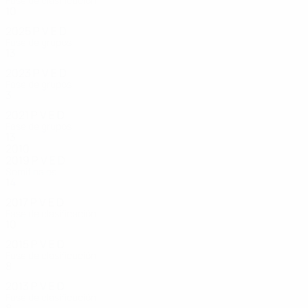
Fase de clasificación
10
4
1
2
2025
P
V
E
D
Fase de grupos
13
7
1
5
2023
P
V
E
D
Fase de grupos
3
0
1
2
2021
P
V
E
D
Fase de grupos
13
7
4
2
2010
2019
P
V
E
D
Semifinales
14
9
4
1
2017
P
V
E
D
Fase de clasificación
10
5
1
4
2015
P
V
E
D
Fase de clasificación
8
3
3
2
2013
P
V
E
D
Fase de clasificación