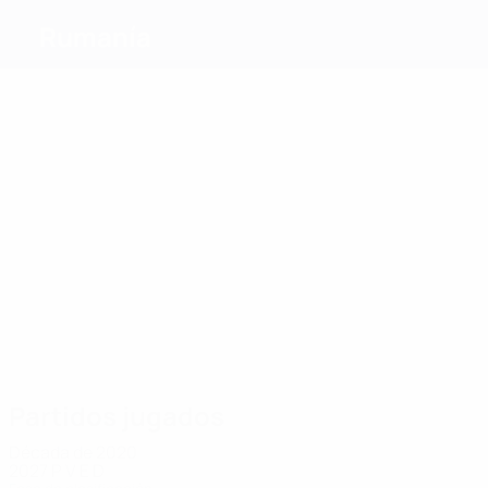
Rumanía
Máximos
goleadores
15
9
6
6
6
Puşcaş
Torje
Mitea
Man
Lutu
6
Munteanu
Más
partidos
22
19
17
17
17
24
Puşcaş
Man
Keșerü
Manea
Torje
Pașcanu
Partidos jugados
Década de 2020
2027
P
V
E
D