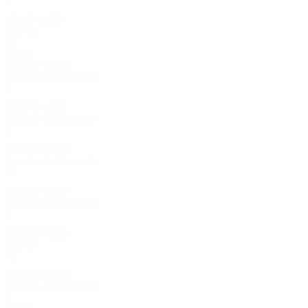
8
4
2
2
2011
P
V
E
D
Play-off
12
8
2
2
2000
2009
P
V
E
D
Fase de clasificación
8
4
3
1
2007
P
V
E
D
Fase de clasificación
2
1
0
1
2006
P
V
E
D
Fase de clasificación
10
6
1
3
2004
P
V
E
D
Fase de clasificación
8
2
1
5
2002
P
V
E
D
Play-off
10
5
1
4
2000
P
V
E
D
Fase de clasificación
8
3
3
2