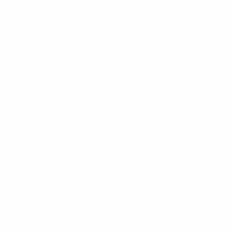
2013
P
V
E
D
Final
15
14
1
0
2011
P
V
E
D
Final
15
12
2
1
2000
2009
P
V
E
D
Fase de grupos - fase final
13
10
1
2
2007
P
V
E
D
Play-off
4
2
1
1
2006
P
V
E
D
Fase de clasificación
10
6
2
2
2004
P
V
E
D
Play-off
10
6
2
2
2002
P
V
E
D
Play-off
10
6
1
3
2000
P
V
E
D