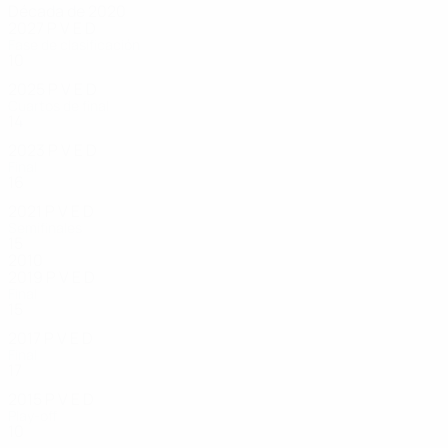
Década de 2020
2027
P
V
E
D
Fase de clasificación
10
7
0
0
2025
P
V
E
D
Cuartos de final
14
11
2
1
2023
P
V
E
D
Final
16
13
1
2
2021
P
V
E
D
Semifinales
15
12
2
1
2010
2019
P
V
E
D
Final
15
13
0
2
2017
P
V
E
D
Final
17
11
4
2
2015
P
V
E
D
Play-off
10
7
2
1