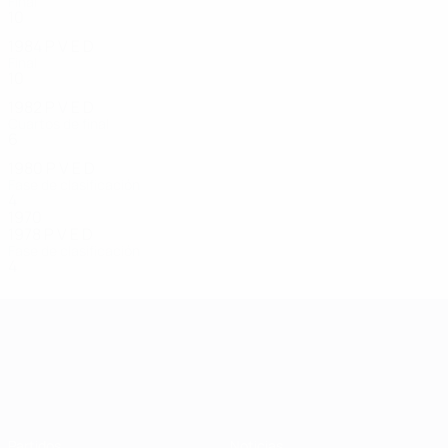
Final
10
6
2
2
1984
P
V
E
D
Final
10
5
2
3
1982
P
V
E
D
Cuartos de final
6
5
0
1
1980
P
V
E
D
Fase de clasificación
4
1
2
1
1970
1978
P
V
E
D
Fase de clasificación
4
2
0
2
Campeonato de Europa Sub-21
Partidos
Noticias