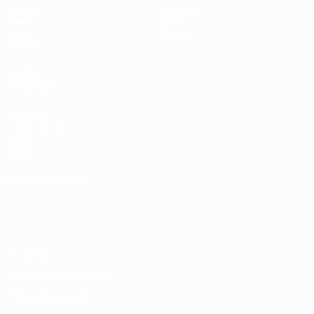
Grupos
Historia
Vídeos
Sobre
Datos
Tienda
Equipos
VISITE
TAMBIÉN
UEFA.com
Fundación de la
UEFA
Tienda
ELEGIR IDIOMA
Español
English
Français
Deutsch
Русский
Español
Italiano
Português
Privacidad
Términos y condiciones
Política de cookies