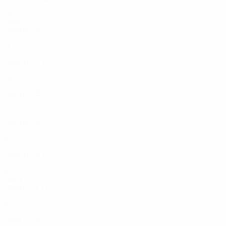
Play-off por el tercer puesto
14
11
3
0
1990
1998
P
V
E
D
Final
11
10
1
0
1996
P
V
E
D
Final
14
10
3
1
1994
P
V
E
D
Play-off por el tercer puesto
12
9
2
1
1992
P
V
E
D
Fase de clasificación
8
3
2
2
1990
P
V
E
D
Cuartos de final
6
4
0
2
1980
1988
P
V
E
D
Cuartos de final
8
4
2
2
1986
P
V
E
D